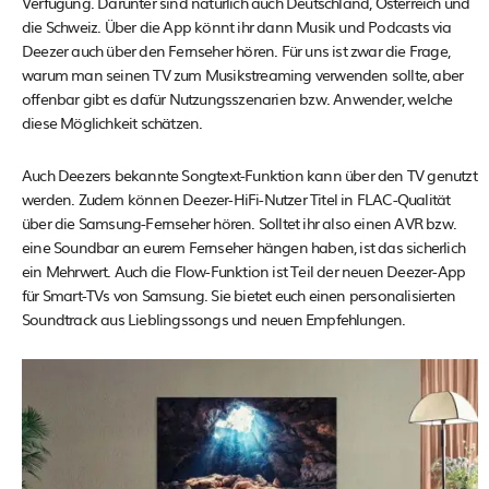
Verfügung. Darunter sind natürlich auch Deutschland, Österreich und
die Schweiz. Über die App könnt ihr dann Musik und Podcasts via
Deezer auch über den Fernseher hören. Für uns ist zwar die Frage,
warum man seinen TV zum Musikstreaming verwenden sollte, aber
offenbar gibt es dafür Nutzungsszenarien bzw. Anwender, welche
diese Möglichkeit schätzen.
Auch Deezers bekannte Songtext-Funktion kann über den TV genutzt
werden. Zudem können Deezer-HiFi-Nutzer Titel in FLAC-Qualität
über die Samsung-Fernseher hören. Solltet ihr also einen AVR bzw.
eine Soundbar an eurem Fernseher hängen haben, ist das sicherlich
ein Mehrwert. Auch die Flow-Funktion ist Teil der neuen Deezer-App
für Smart-TVs von Samsung. Sie bietet euch einen personalisierten
Soundtrack aus Lieblingssongs und neuen Empfehlungen.