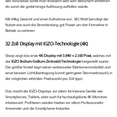
den Kinosessel sollte man trotzdem weit vom Bildschirm entfernen
da sonst die grobkörnige Auflösung auffallen würde.
Mit 64kg Gewicht und einer Aufnahme von 381 Watt benötigt der
Nutzer wie auch die Stromleistung gut Power um den Fernseher in
Betrieb zu nehmen.
32 Zoll Display mit IGZO-Technologie (4K)
Sharp zeigt das erste
4K-Display mit 3.840 × 2.160 Pixel,
welches mit
der
IGZO (Indium-Gallium-Zinkoxid)-Technologie
hergestellt wurde.
Der größte Vorteil liegt neben verbesserter Elektronenmobilität und
einer bessern Lichtübertragung (somit geringerer Stromverbrauch), in
der möglichen erhöhten Pixelanzahl pro Zoll (ppi).
Das macht die IGZO-Displays vor allem für kleinere Geräte wie
Smartphones, Tablets, aber auch für hochaufgelöste 4K-Monitore
interessant. Profitieren würden hierbei vor allem Professionelle
Anwender und die Smartphone-Industrie.