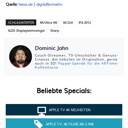
Quelle:
heise.de
|
digitalfernsehn
SCHLAGWÖRTER
4K/Ultra HD
60 Zoll
IFA 2012
IGZO Displaytechnologie
Sharp
Dominic Jahn
Couch-Streamer, TV-Umschalter & Genuss-
Cineast. Am liebsten im Originalton, gerne
auch in 3D!
Paypal-Spende für die 4KFilme-
Kaffeekasse
Beliebte Specials:
APPLE TV 4K NEUHEITEN
APPLE TV: 4K FILME AB 3.99€