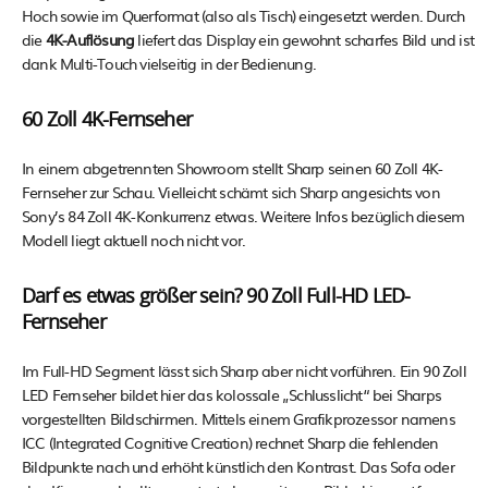
Hoch sowie im Querformat (also als Tisch) eingesetzt werden. Durch
die
4K-Auflösung
liefert das Display ein gewohnt scharfes Bild und ist
dank Multi-Touch vielseitig in der Bedienung.
60 Zoll 4K-Fernseher
In einem abgetrennten Showroom stellt Sharp seinen 60 Zoll 4K-
Fernseher zur Schau. Vielleicht schämt sich Sharp angesichts von
Sony’s 84 Zoll 4K-Konkurrenz etwas. Weitere Infos bezüglich diesem
Modell liegt aktuell noch nicht vor.
Darf es etwas größer sein? 90 Zoll Full-HD LED-
Fernseher
Im Full-HD Segment lässt sich Sharp aber nicht vorführen. Ein 90 Zoll
LED Fernseher bildet hier das kolossale „Schlusslicht“ bei Sharps
vorgestellten Bildschirmen. Mittels einem Grafikprozessor namens
ICC (Integrated Cognitive Creation) rechnet Sharp die fehlenden
Bildpunkte nach und erhöht künstlich den Kontrast. Das Sofa oder