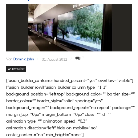
1
Von
Dominic Jahn
31. August 2012
4K Fernseher
[fusion_builder_container hundred_percent=“yes“ overflow=“visible“]
[fusion_builder_row][fusion_builder_column type=“1_1″
background_position=“left top“ background_color=““ border_size=““
border_color=““ border_style=“solid“ spacing=“yes“
background_image=““ background_repeat=“no-repeat“ padding=““
margin_top=“0px“ margin_bottom=“0px“ class=““ id=““
animation_type=““ animation_speed=“0.3″
animation_direction=“left“ hide_on_mobile=“no“
center_content=“no“ min_height=“none“]