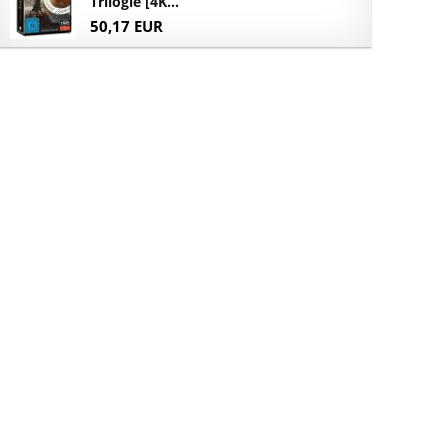
Trilogie [4K...
50,17 EUR