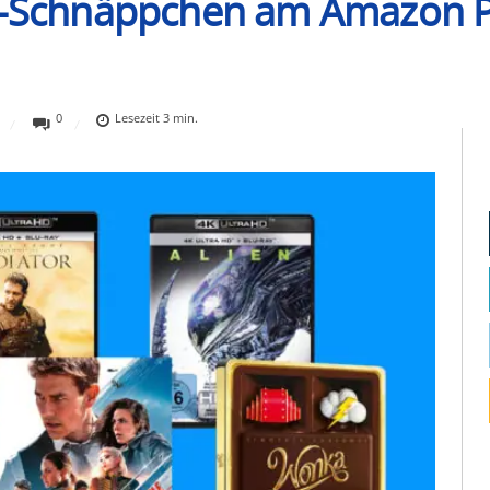
ay-Schnäppchen am Amazon P
0
Lesezeit
3
min.