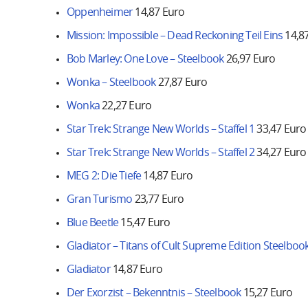
Oppenheimer
14,87 Euro
Mission: Impossible – Dead Reckoning Teil Eins
14,8
Bob Marley: One Love – Steelbook
26,97 Euro
Wonka – Steelbook
27,87 Euro
Wonka
22,27 Euro
Star Trek: Strange New Worlds – Staffel 1
33,47 Euro
Star Trek: Strange New Worlds – Staffel 2
34,27 Euro
MEG 2: Die Tiefe
14,87 Euro
Gran Turismo
23,77 Euro
Blue Beetle
15,47 Euro
Gladiator – Titans of Cult Supreme Edition Steelboo
Gladiator
14,87 Euro
Der Exorzist – Bekenntnis – Steelbook
15,27 Euro