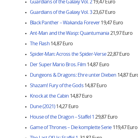
Guardians of the Galaxy Vol. 2
19,47 Euro
Guardians of the Galaxy Vol. 3
23,67 Euro
Black Panther – Wakanda Forever
19,47 Euro
Ant-Man and the Wasp: Quantumania
21,97 Euro
The Flash
14,87 Euro
Spider-Man: Across the Spider-Verse
22,87 Euro
Der Super Mario Bros. Film
14,87 Euro
Dungeons & Dragons: Ehre unter Dieben
14,87 Eur
Shazam! Fury of the Gods
14,87 Euro
Knock at the Cabin
14,87 Euro
Dune (2021)
14,27 Euro
House of the Dragon – Staffel 1
29,87 Euro
Game of Thrones – Die komplette Serie
119,47 Euro