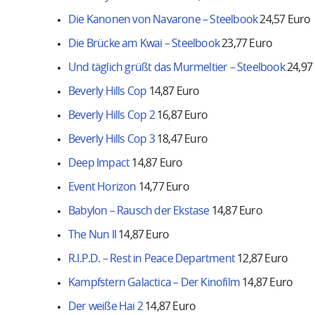
Die Kanonen von Navarone – Steelbook
24,57 Euro
Die Brücke am Kwai – Steelbook
23,77 Euro
Und täglich grüßt das Murmeltier – Steelbook
24,97
Beverly Hills Cop
14,87 Euro
Beverly Hills Cop 2
16,87 Euro
Beverly Hills Cop 3
18,47 Euro
Deep Impact
14,87 Euro
Event Horizon
14,77 Euro
Babylon – Rausch der Ekstase
14,87 Euro
The Nun II
14,87 Euro
R.I.P.D. – Rest in Peace Department
12,87 Euro
Kampfstern Galactica – Der Kinofilm
14,87 Euro
Der weiße Hai 2
14,87 Euro