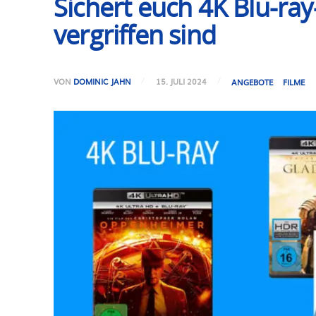
Sichert euch 4K Blu-r
vergriffen sind
VON
DOMINIC JAHN
15. JULI 2024
ANGEBOTE
FILME