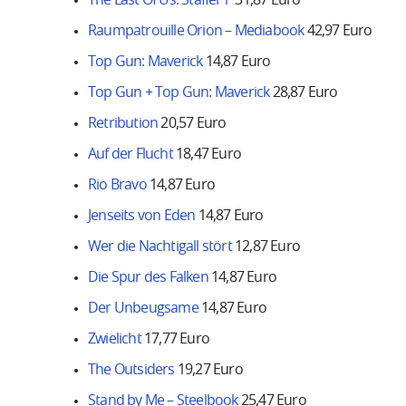
The Last Of Us: Staffel 1
31,87 Euro
Raumpatrouille Orion – Mediabook
42,97 Euro
Top Gun: Maverick
14,87 Euro
Top Gun + Top Gun: Maverick
28,87 Euro
Retribution
20,57 Euro
Auf der Flucht
18,47 Euro
Rio Bravo
14,87 Euro
Jenseits von Eden
14,87 Euro
Wer die Nachtigall stört
12,87 Euro
Die Spur des Falken
14,87 Euro
Der Unbeugsame
14,87 Euro
Zwielicht
17,77 Euro
The Outsiders
19,27 Euro
Stand by Me – Steelbook
25,47 Euro