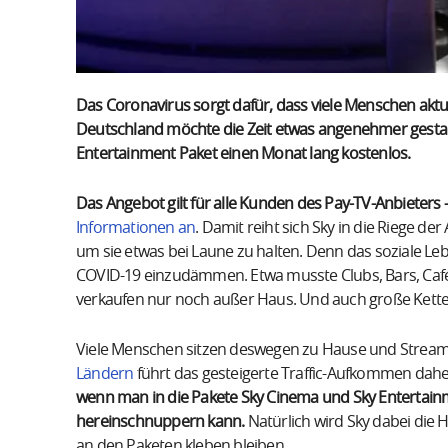
Das Coronavirus sorgt dafür, dass viele Menschen aktue
Deutschland möchte die Zeit etwas angenehmer gesta
Entertainment Paket einen Monat lang kostenlos.
Das Angebot gilt für alle Kunden des Pay-TV-Anbieters 
Informationen an
. Damit reiht sich Sky in die Riege der
um sie etwas bei Laune zu halten. Denn das soziale L
COVID-19 einzudämmen. Etwa musste Clubs, Bars, Caf
verkaufen nur noch außer Haus. Und auch große Kette
Viele Menschen sitzen deswegen zu Hause und Streami
Ländern
führt das gesteigerte Traffic-Aufkommen dah
wenn man in die Pakete Sky Cinema und Sky Entertainme
hereinschnuppern kann.
Natürlich wird Sky dabei die
an den Paketen kleben bleiben.