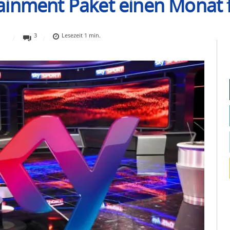
inment Paket einen Monat fü
3
Lesezeit
1
min.