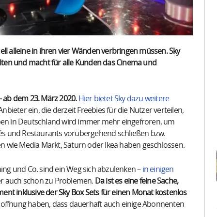
ll alleine in ihren vier Wänden verbringen müssen. Sky
lten und macht für alle Kunden das Cinema und
– ab dem 23. März 2020.
Hier bietet Sky dazu weitere
 Anbieter ein, die derzeit Freebies für die Nutzer verteilen,
eben in Deutschland wird immer mehr eingefroren, um
és und Restaurants vorübergehend schließen bzw.
n wie Media Markt, Saturn oder Ikea haben geschlossen.
ng und Co. sind ein Weg sich abzulenken –
in einigen
er auch schon zu Problemen.
Da ist es eine feine Sache,
nt inklusive der Sky Box Sets für einen Monat kostenlos
 Hoffnung haben, dass dauerhaft auch einige Abonnenten