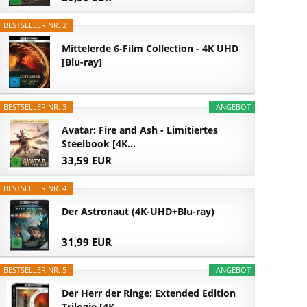
BESTSELLER NR. 2
Mittelerde 6-Film Collection - 4K UHD
[Blu-ray]
BESTSELLER NR. 3
ANGEBOT
Avatar: Fire and Ash - Limitiertes
Steelbook [4K...
33,59 EUR
BESTSELLER NR. 4
Der Astronaut (4K-UHD+Blu-ray)
31,99 EUR
BESTSELLER NR. 5
ANGEBOT
Der Herr der Ringe: Extended Edition
Trilogie [4K...