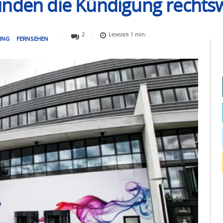
unden die Kündigung rechtsw
2
Lesezeit
1
min.
ING
FERNSEHEN