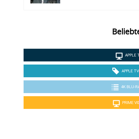
Beliebt
APPLE 
APPLE TV
4K BLU-R
PRIME V