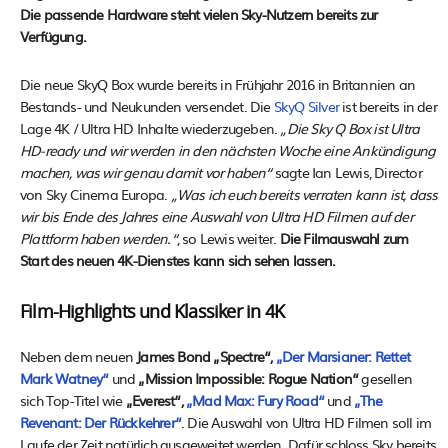
Die passende Hardware steht vielen Sky-Nutzern bereits zur
Verfügung.
Die neue SkyQ Box wurde bereits in Frühjahr 2016 in Britannien an
Bestands- und Neukunden versendet. Die
SkyQ Silver
ist bereits in der
Lage 4K / Ultra HD Inhalte wiederzugeben.
„Die Sky Q Box ist Ultra
HD-ready und wir werden in den nächsten Woche eine Ankündigung
machen, was wir genau damit vor haben“
sagte Ian Lewis, Director
von Sky Cinema Europa.
„Was ich euch bereits verraten kann ist, dass
wir bis Ende des Jahres eine Auswahl von Ultra HD Filmen auf der
Plattform haben werden.“
, so Lewis weiter.
Die Filmauswahl zum
Start des neuen 4K-Dienstes kann sich sehen lassen.
Film-Highlights und Klassiker in 4K
Neben dem neuen
James Bond „Spectre“,
„Der Marsianer: Rettet
Mark Watney“
und
„Mission Impossible: Rogue Nation“
gesellen
sich Top-Titel wie
„Everest“,
„Mad Max: Fury Road“
und
„The
Revenant: Der Rückkehrer“
. Die Auswahl von Ultra HD Filmen soll im
Laufe der Zeit natürlich ausgeweitet werden. Dafür schloss Sky bereits