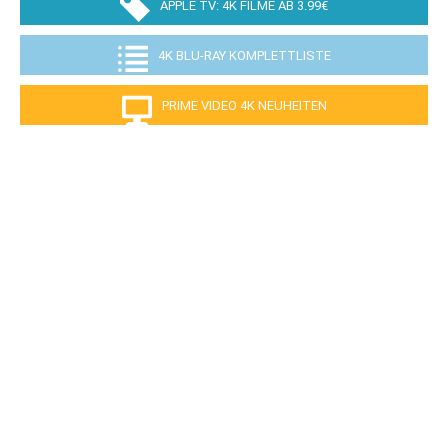
APPLE TV: 4K FILME AB 3.99€
4K BLU-RAY KOMPLETTLISTE
PRIME VIDEO 4K NEUHEITEN