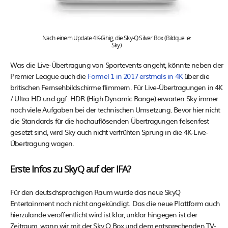
Nach einem Update 4K-fähig, die Sky-Q Silver Box (Bildquelle:
Sky)
Was die Live-Übertragung von Sportevents angeht, könnte neben der
Premier League auch die
Formel 1 in 2017 erstmals in 4K
über die
britischen Fernsehbildschirme flimmern. Für Live-Übertragungen in 4K
/ Ultra HD und ggf. HDR (High Dynamic Range) erwarten Sky immer
noch viele Aufgaben bei der technischen Umsetzung. Bevor hier nicht
die Standards für die hochauflösenden Übertragungen felsenfest
gesetzt sind, wird Sky auch nicht verfrühten Sprung in die 4K-Live-
Übertragung wagen.
Erste Infos zu SkyQ auf der IFA?
Für den deutschsprachigen Raum wurde das neue SkyQ
Entertainment noch nicht angekündigt. Das die neue Plattform auch
hierzulande veröffentlicht wird ist klar, unklar hingegen ist der
Zeitraum, wann wir mit der Sky Q Box und dem entsprechenden TV-