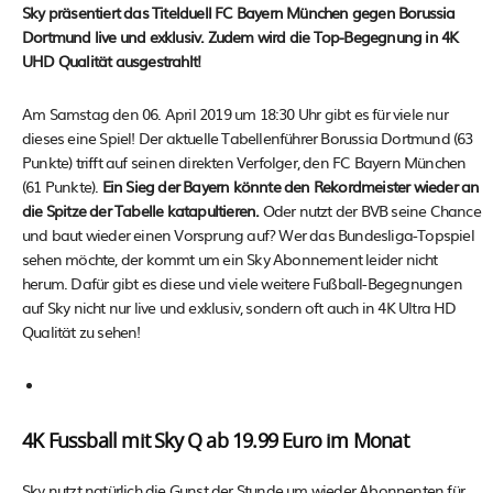
Sky präsentiert das Titelduell FC Bayern München gegen Borussia
Dortmund live und exklusiv. Zudem wird die Top-Begegnung in 4K
UHD Qualität ausgestrahlt!
Am Samstag den 06. April 2019 um 18:30 Uhr gibt es für viele nur
dieses eine Spiel! Der aktuelle Tabellenführer Borussia Dortmund (63
Punkte) trifft auf seinen direkten Verfolger, den FC Bayern München
(61 Punkte).
Ein Sieg der Bayern könnte den Rekordmeister wieder an
die Spitze der Tabelle katapultieren.
Oder nutzt der BVB seine Chance
und baut wieder einen Vorsprung auf? Wer das Bundesliga-Topspiel
sehen möchte, der kommt um ein Sky Abonnement leider nicht
herum. Dafür gibt es diese und viele weitere Fußball-Begegnungen
auf Sky nicht nur live und exklusiv, sondern oft auch in 4K Ultra HD
Qualität zu sehen!
4K Fussball mit Sky Q ab 19.99 Euro im Monat
Sky nutzt natürlich die Gunst der Stunde um wieder Abonnenten für