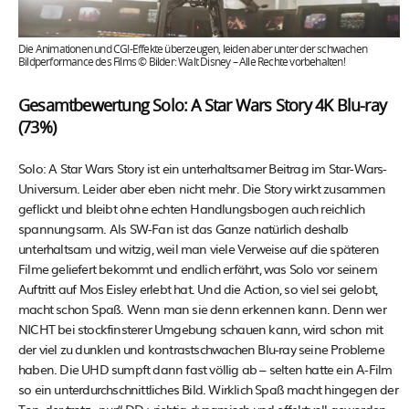
Die Animationen und CGI-Effekte überzeugen, leiden aber unter der schwachen
Bildperformance des Films © Bilder: Walt Disney – Alle Rechte vorbehalten!
Gesamtbewertung Solo: A Star Wars Story 4K Blu-ray
(73%)
Solo: A Star Wars Story ist ein unterhaltsamer Beitrag im Star-Wars-
Universum. Leider aber eben nicht mehr. Die Story wirkt zusammen
geflickt und bleibt ohne echten Handlungsbogen auch reichlich
spannungsarm. Als SW-Fan ist das Ganze natürlich deshalb
unterhaltsam und witzig, weil man viele Verweise auf die späteren
Filme geliefert bekommt und endlich erfährt, was Solo vor seinem
Auftritt auf Mos Eisley erlebt hat. Und die Action, so viel sei gelobt,
macht schon Spaß. Wenn man sie denn erkennen kann. Denn wer
NICHT bei stockfinsterer Umgebung schauen kann, wird schon mit
der viel zu dunklen und kontrastschwachen Blu-ray seine Probleme
haben. Die UHD sumpft dann fast völlig ab – selten hatte ein A-Film
so ein unterdurchschnittliches Bild. Wirklich Spaß macht hingegen der