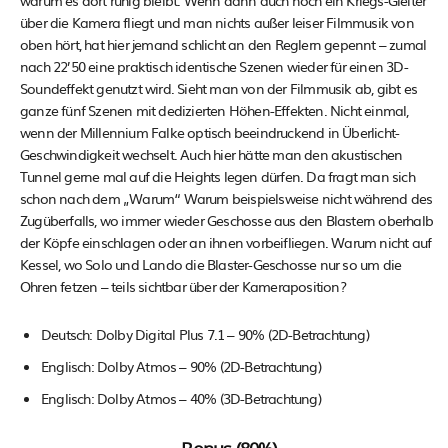
warum es dort ruhig bleibt. Wenn dann auch noch ein Kriegs-Gleiter
über die Kamera fliegt und man nichts außer leiser Filmmusik von
oben hört, hat hier jemand schlicht an den Reglern gepennt – zumal
nach 22’50 eine praktisch identische Szenen wieder für einen 3D-
Soundeffekt genutzt wird. Sieht man von der Filmmusik ab, gibt es
ganze fünf Szenen mit dedizierten Höhen-Effekten. Nicht einmal,
wenn der Millennium Falke optisch beeindruckend in Überlicht-
Geschwindigkeit wechselt. Auch hier hätte man den akustischen
Tunnel gerne mal auf die Heights legen dürfen. Da fragt man sich
schon nach dem „Warum“ Warum beispielsweise nicht während des
Zugüberfalls, wo immer wieder Geschosse aus den Blastern oberhalb
der Köpfe einschlagen oder an ihnen vorbeifliegen. Warum nicht auf
Kessel, wo Solo und Lando die Blaster-Geschosse nur so um die
Ohren fetzen – teils sichtbar über der Kameraposition?
Deutsch: Dolby Digital Plus 7.1 – 90% (2D-Betrachtung)
Englisch: Dolby Atmos – 90% (2D-Betrachtung)
Englisch: Dolby Atmos – 40% (3D-Betrachtung)