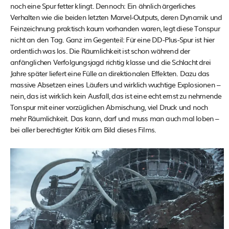
noch eine Spur fetter klingt. Dennoch: Ein ähnlich ärgerliches
Verhalten wie die beiden letzten Marvel-Outputs, deren Dynamik und
Feinzeichnung praktisch kaum vorhanden waren, legt diese Tonspur
nicht an den Tag. Ganz im Gegenteil: Für eine DD-Plus-Spur ist hier
ordentlich was los. Die Räumlichkeit ist schon während der
anfänglichen Verfolgungsjagd richtig klasse und die Schlacht drei
Jahre später liefert eine Fülle an direktionalen Effekten. Dazu das
massive Absetzen eines Läufers und wirklich wuchtige Explosionen –
nein, das ist wirklich kein Ausfall, das ist eine echt ernst zu nehmende
Tonspur mit einer vorzüglichen Abmischung, viel Druck und noch
mehr Räumlichkeit. Das kann, darf und muss man auch mal loben –
bei aller berechtigter Kritik am Bild dieses Films.