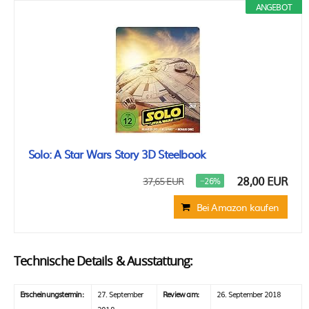
ANGEBOT
Solo: A Star Wars Story 3D Steelbook
28,00 EUR
37,65 EUR
−26%
Bei Amazon kaufen
Technische Details & Ausstattung:
Erscheinungstermin:
27. September
Review am:
26. September 2018