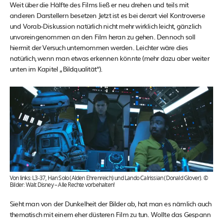
Weit über die Hälfte des Films ließ er neu drehen und teils mit
anderen Darstellern besetzen Jetzt ist es bei derart viel Kontroverse
und Vorab-Diskussion natürlich nicht mehr wirklich leicht, gänzlich
unvoreingenommen an den Film heran zu gehen. Dennoch soll
hiermit der Versuch unternommen werden. Leichter wäre dies
natürlich, wenn man etwas erkennen könnte (mehr dazu aber weiter
unten im Kapitel „Bildqualität“).
Von links: L3-37, Han Solo (Alden Ehrenreich) und Lando Calrissian (Donald Glover). ©
Bilder: Walt Disney – Alle Rechte vorbehalten!
Sieht man von der Dunkelheit der Bilder ab, hat man es nämlich auch
thematisch mit einem eher düsteren Film zu tun. Wollte das Gespann