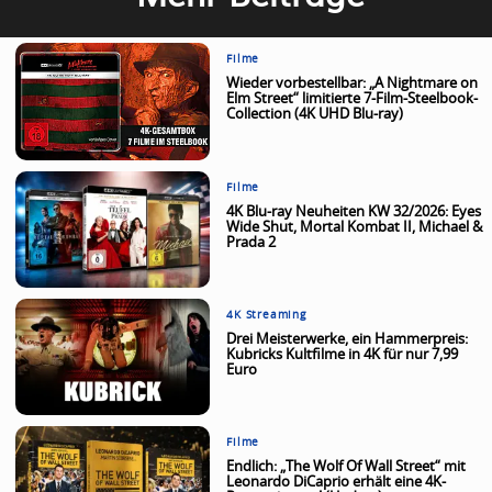
Filme
Wieder vorbestellbar: „A Nightmare on
Elm Street“ limitierte 7-Film-Steelbook-
Collection (4K UHD Blu-ray)
Filme
4K Blu-ray Neuheiten KW 32/2026: Eyes
Wide Shut, Mortal Kombat II, Michael &
Prada 2
4K Streaming
Drei Meisterwerke, ein Hammerpreis:
Kubricks Kultfilme in 4K für nur 7,99
Euro
Filme
Endlich: „The Wolf Of Wall Street“ mit
Leonardo DiCaprio erhält eine 4K-