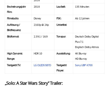
2018
Erscheinungsjahr
2018
Laufzeit:
135 Minuten
Film:
Filmstudio:
Disney
FSK:
Ab 12 Jahren
Auflösung /
2160p @ 24p
Untertitel:
Bildfrequenz:
Bildformat:
2.39:1 / 16:9
Tonspur:
Deutsch Dolby Digital
Plus 7.1
Englisch Dolby Atmos
High Dynamic
HDR 10
Ausstattung:
4K Blu-ray
Range:
HD Blu-ray
Testgerät TV:
LG OLED55B7D
Testgerät
Sony UBP-X700
Player:
„Solo: A Star Wars Story“ Trailer: