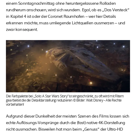
einem Sonntagnachmittag ohne heruntergelassene Rolladen
rundherum anschauen, wird sich wundern. Egal, ob es „Das Versteck“
in Kapitel 4 ist oder der Coronet Raumhafen – wer hier Details
erkennen möchte, muss umliegende Lichtquellen ausmerzen – und
zwar konsequent.
Die Farbpalette bei „Solo: A Star Wars Story“ ist eingeschränkt, zu oft wird mit Filtern
gearbeitet die die Detaildarstellung reduzieren © Bilder: Walt Disney – Alle Rechte
vorbehalten!
Aufgrund dieser Dunkelheit der meisten Szenen des Films lassen sich
echte Auflösungs-Vorsprünge durch die (fast) native 4K-Darstellung
nicht ausmachen. Bisweilen hat man beim „Genuss“ der Ultra-HD