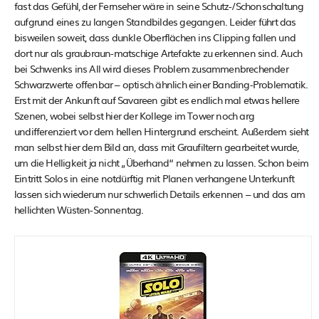
fast das Gefühl, der Fernseher wäre in seine Schutz-/Schonschaltung
aufgrund eines zu langen Standbildes gegangen. Leider führt das
bisweilen soweit, dass dunkle Oberflächen ins Clipping fallen und
dort nur als graubraun-matschige Artefakte zu erkennen sind. Auch
bei Schwenks ins All wird dieses Problem zusammenbrechender
Schwarzwerte offenbar – optisch ähnlich einer Banding-Problematik.
Erst mit der Ankunft auf Savareen gibt es endlich mal etwas hellere
Szenen, wobei selbst hier der Kollege im Tower noch arg
undifferenziert vor dem hellen Hintergrund erscheint. Außerdem sieht
man selbst hier dem Bild an, dass mit Graufiltern gearbeitet wurde,
um die Helligkeit ja nicht „Überhand“ nehmen zu lassen. Schon beim
Eintritt Solos in eine notdürftig mit Planen verhangene Unterkunft
lassen sich wiederum nur schwerlich Details erkennen – und das am
hellichten Wüsten-Sonnentag.