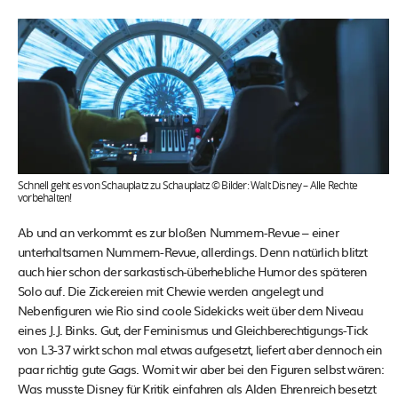
Schnell geht es von Schauplatz zu Schauplatz © Bilder: Walt Disney – Alle Rechte
vorbehalten!
Ab und an verkommt es zur bloßen Nummern-Revue – einer
unterhaltsamen Nummern-Revue, allerdings. Denn natürlich blitzt
auch hier schon der sarkastisch-überhebliche Humor des späteren
Solo auf. Die Zickereien mit Chewie werden angelegt und
Nebenfiguren wie Rio sind coole Sidekicks weit über dem Niveau
eines J.J. Binks. Gut, der Feminismus und Gleichberechtigungs-Tick
von L3-37 wirkt schon mal etwas aufgesetzt, liefert aber dennoch ein
paar richtig gute Gags. Womit wir aber bei den Figuren selbst wären:
Was musste Disney für Kritik einfahren als Alden Ehrenreich besetzt