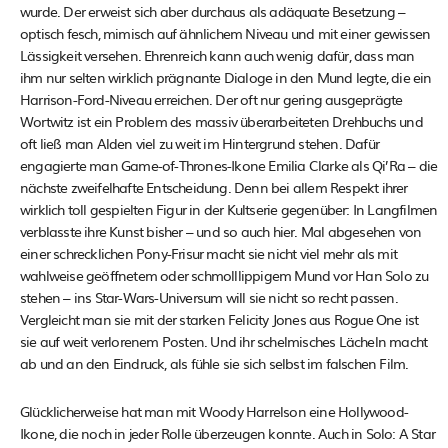
wurde. Der erweist sich aber durchaus als adäquate Besetzung –
optisch fesch, mimisch auf ähnlichem Niveau und mit einer gewissen
Lässigkeit versehen. Ehrenreich kann auch wenig dafür, dass man
ihm nur selten wirklich prägnante Dialoge in den Mund legte, die ein
Harrison-Ford-Niveau erreichen. Der oft nur gering ausgeprägte
Wortwitz ist ein Problem des massiv überarbeiteten Drehbuchs und
oft ließ man Alden viel zu weit im Hintergrund stehen. Dafür
engagierte man Game-of-Thrones-Ikone Emilia Clarke als Qi’Ra – die
nächste zweifelhafte Entscheidung. Denn bei allem Respekt ihrer
wirklich toll gespielten Figur in der Kultserie gegenüber: In Langfilmen
verblasste ihre Kunst bisher – und so auch hier. Mal abgesehen von
einer schrecklichen Pony-Frisur macht sie nicht viel mehr als mit
wahlweise geöffnetem oder schmolllippigem Mund vor Han Solo zu
stehen – ins Star-Wars-Universum will sie nicht so recht passen.
Vergleicht man sie mit der starken Felicity Jones aus Rogue One ist
sie auf weit verlorenem Posten. Und ihr schelmisches Lächeln macht
ab und an den Eindruck, als fühle sie sich selbst im falschen Film.
Glücklicherweise hat man mit Woody Harrelson eine Hollywood-
Ikone, die noch in jeder Rolle überzeugen konnte. Auch in Solo: A Star