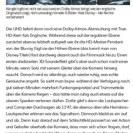
Klanglich gibt es nicht viel auszusetzen. Dolby Atmos bringt, wie der englische
Originalton zeigt, nicht unbedingt Vorteile © Bilder: Walt Disney – Alle Rechte
vorbehalten!
Die UHD liefert dann noch eine Dolby-Atmos-Abmischung mit True-
HD-Kern fürs Englische. Während diese auf der regulären Ebene
zunächst ebenso lebhaft aufspielt wie ihr dts-HD-Master-Pendant
von der Blu-ray, fügt sie der Höhen-Ebene (das kennt man von
Disney-Titeln) fast durchweg dezent auch die Filmmusik hinzu. Einen
ersten dedizierten 3D-Soundeffekt gibt’s aber auch schon nach einer
Minute, wenn Solo mit seinem Gleiter über die Kamera hinweg
wuscht. Danach wird es allerdings auch wieder ruhig, was echte
Geräusche angeht. So sieht man bspw. während der Verfolgung nach
gut sieben Minuten mehrfach Funkengespratzel und Trümmerteile
über die Kamera fliegen – das hätte man ruhig auch etwas auf die
oberen Speaker vertonen dürfen. Dafür gibt’s dann die Lautsprecher-
und Computer-Durchsagen ab 11’47, die ebenso über alle Heimkino-
Lautsprecher ertönen wie das Signalhorn. Dennoch bleibt es ein auf
und ab. Denn kurz darauf auf dem Schlachtfeld passiert so viel Action
und Geballer oberhalb der Kamera, dass man sich schon fragen, darf,