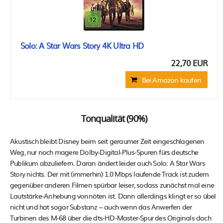
Solo: A Star Wars Story 4K Ultra HD
22,70 EUR
Bei Amazon kaufen
Tonqualität (90%)
Akustisch bleibt Disney beim seit geraumer Zeit eingeschlagenen
Weg, nur noch magere Dolby-Digital-Plus-Spuren fürs deutsche
Publikum abzuliefern. Daran ändert leider auch Solo: A Star Wars
Story nichts. Der mit (immerhin) 1.0 Mbps laufende Track ist zudem
gegenüber anderen Filmen spürbar leiser, sodass zunächst mal eine
Lautstärke-Anhebung vonnöten ist. Dann allerdings klingt er so übel
nicht und hat sogar Substanz – auch wenn das Anwerfen der
Turbinen des M-68 über die dts-HD-Master-Spur des Originals doch