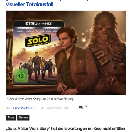
visueller Totalausfall
"Solo: A Star Wars Story" im Test auf 4K Blu-ray
5
Von
Timo Wolters
26. September 2018
Filme
Review
„Solo: A Star Wars Story“ hat die Erwartungen im Kino nicht erfüllen