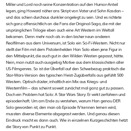
Miller und Lord noch seine Konzentration auf den Humor-Anteil
legen, ging Howard näher ans Skript von Vater und Sohn Kasdan –
und das schien durchaus dunkler angelegt zu sein. Und es richtete
sich ganz offensichtlich an die Fans der Original-Saga, die mit der
ursprünglichen Trilogie eben auch eine Art Western im Weltall
bekamen. Denn mehr noch als in den bisher neun anderen
Realfilmen aus dem Universum, ist Solo ein Sci-Fi-Western. Nicht nur
stellt der Film mit dem Pistolenhelden Han Solo eben jene Figur in
den Mittelpunkt, die auch gut in den Wilden Westen gepasst, hätte.
Nein, man nutzt auch ausgiebig Motive aus dem klassischsten aller
US-Filmgenres. So ist der Überfall auf den Schwebezug praktisch die
Star-Wars-Version des typischen Heist-Zugüberfalls aus gefühlt 500
Western. Optisch düster, inhaltlich ein Mix aus Kriegs- und
Westernfilm – das scheint soweit zunächst mal ganz gut zu passen.
Doch ein Problem hat Solo: A Star Wars Story: Er wirkt zerfahren und
episodenhaft. Um am Ende zu verstehen, warum Han genau DER
Solo geworden ist, den man ab Episode IV kennen lernen wird,
mussten diverse Elemente abgegrast werden. Und genau diesen
Eindruck macht es dann auch. Wie in einzelnen Kurzgeschichten hetzt
die Story von Punkt zu Punkt.