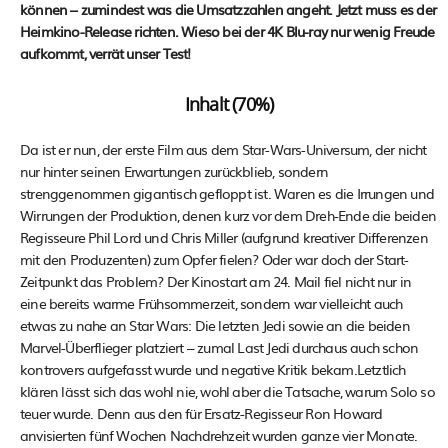
können – zumindest was die Umsatzzahlen angeht. Jetzt muss es der
Heimkino-Release richten. Wieso bei der 4K Blu-ray nur wenig Freude
aufkommt, verrät unser Test!
Inhalt (70%)
Da ist er nun, der erste Film aus dem Star-Wars-Universum, der nicht
nur hinter seinen Erwartungen zurückblieb, sondern
strenggenommen gigantisch gefloppt ist. Waren es die Irrungen und
Wirrungen der Produktion, denen kurz vor dem Dreh-Ende die beiden
Regisseure Phil Lord und Chris Miller (aufgrund kreativer Differenzen
mit den Produzenten) zum Opfer fielen? Oder war doch der Start-
Zeitpunkt das Problem? Der Kinostart am 24. Mail fiel nicht nur in
eine bereits warme Frühsommerzeit, sondern war vielleicht auch
etwas zu nahe an Star Wars: Die letzten Jedi sowie an die beiden
Marvel-Überflieger platziert – zumal Last Jedi durchaus auch schon
kontrovers aufgefasst wurde und negative Kritik bekam.Letztlich
klären lässt sich das wohl nie, wohl aber die Tatsache, warum Solo so
teuer wurde. Denn aus den für Ersatz-Regisseur Ron Howard
anvisierten fünf Wochen Nachdrehzeit wurden ganze vier Monate.