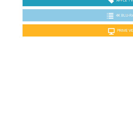
APPLE TV
4K BLU-R
PRIME V