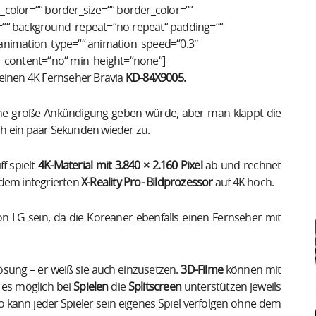
color=““ border_size=““ border_color=““
=““ background_repeat=“no-repeat“ padding=““
 animation_type=““ animation_speed=“0.3″
r_content=“no“ min_height=“none“]
seinen 4K Fernseher Bravia
KD-84X9005.
ne große Ankündigung geben würde, aber man klappt die
ch ein paar Sekunden wieder zu.
f spielt
4K-Material mit 3.840 × 2.160 Pixel
ab und rechnet
 dem integrierten
X-Reality Pro- Bildprozessor
auf 4K hoch.
on LG sein, da die Koreaner ebenfalls einen Fernseher mit
ösung – er weiß sie auch einzusetzen.
3D-Filme
können mit
es möglich bei
Spielen
die
Splitscreen
unterstützen jeweils
 So kann jeder Spieler sein eigenes Spiel verfolgen ohne dem