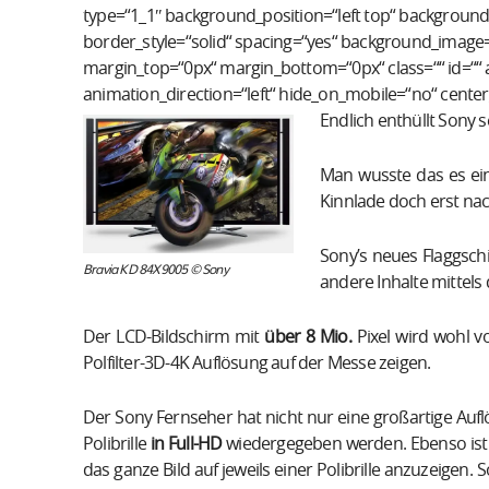
type=“1_1″ background_position=“left top“ background_
border_style=“solid“ spacing=“yes“ background_image
margin_top=“0px“ margin_bottom=“0px“ class=““ id=““
animation_direction=“left“ hide_on_mobile=“no“ cente
Endlich enthüllt Sony 
Man wusste das es ei
Kinnlade doch erst na
Sony’s neues Flaggschif
Bravia KD 84X9005 © Sony
andere Inhalte mittels
Der LCD-Bildschirm mit
über 8 Mio.
Pixel wird wohl v
Polfilter-3D-4K Auflösung auf der Messe zeigen.
Der Sony Fernseher hat nicht nur eine großartige Aufl
Polibrille
in Full-HD
wiedergegeben werden. Ebenso ist 
das ganze Bild auf jeweils einer Polibrille anzuzeigen.