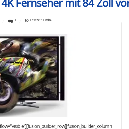
ellt 4K Fernseher mit 84 Zoll 
1
Lesezeit
1
min.
low=“visible“][fusion_builder_row][fusion_builder_column