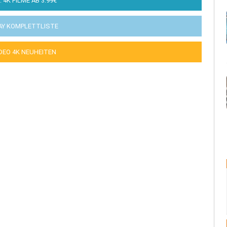
: 4K FILME AB 3.99€
AY KOMPLETTLISTE
IDEO 4K NEUHEITEN