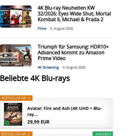
4K Blu-ray Neuheiten KW
32/2026: Eyes Wide Shut, Mortal
Kombat II, Michael & Prada 2
Filme
5. August 2026
Triumph für Samsung: HDR10+
Advanced kommt zu Amazon
Prime Video
4K Streaming
4. August 2026
Beliebte 4K Blu-rays
BESTSELLER NR. 1
Avatar: Fire and Ash [4K UHD + Blu-
ray...
29,99 EUR
BESTSELLER NR. 2
ANGEBOT