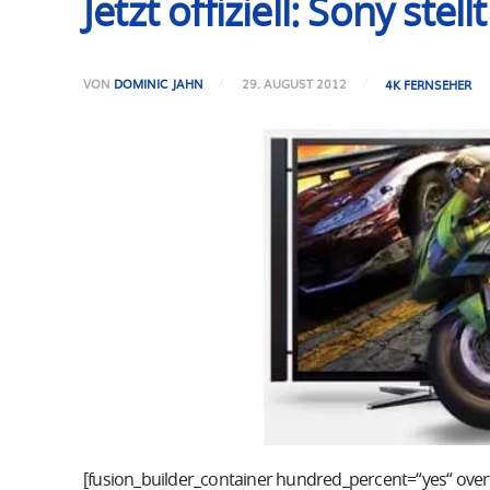
Jetzt offiziell: Sony st
VON
DOMINIC JAHN
29. AUGUST 2012
4K FERNSEHER
[fusion_builder_container hundred_percent=“yes“ overf