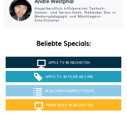
André Westphal
Hauptberuflich hilfsbereiter Technik-,
Games- und Serien-Geek. Nebenbei Doc in
Medienpädagogik und Möchtegern-
Schriftsteller.
Beliebte Specials:
APPLE TV 4K NEUHEITEN
APPLE TV: 4K FILME AB 3.99€
4K BLU-RAY KOMPLETTLISTE
PRIME VIDEO 4K NEUHEITEN