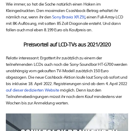
Wie immer, so hat die Sache natürlich einen Haken im
Kleingedruckten. Den maximalen Csashback-Betrag erhaltet ihr
nämlich nur, wenn ihr den
Sony Bravia XR Z9J
, einen Full-Array-LCD
mit 8K-Auflösung, mit satten 85 Zoll Diagonale ersteht. Und dann
fallen auch mal eben 8.199 Euro als Kaufpreis an.
Preisvorteil auf LCD-TVs aus 2021/2020
Relativ interessant: Ergattert ihr zusätzlich zu einem der
teilnehmenden LCDs auch noch die Sony-Soundbar HT-G700 werden
unabhängig vom gekauften TV-Modell zusätzlich 150 Euro
abgezogen. Die neue Cashback-Aktion laufe laut Sony ab sofort und
bis inklusive 18. April 2022. Registrierungen sind ab dem 4. April 2022
auf dieser dedizierten Website
möglich. Denn laut den
Teilnahmebedingungen müsst ihr nach dem Kauf mindestens vier
Wochen bis zur Anmeldung warten.