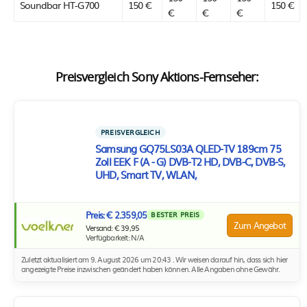
Soundbar HT-G700
150 €
150 €
€
€
€
Preisvergleich Sony Aktions-Fernseher:
PREISVERGLEICH
Samsung GQ75LS03A QLED-TV 189cm 75
Zoll EEK F (A - G) DVB-T2 HD, DVB-C, DVB-S,
UHD, Smart TV, WLAN,
Preis: € 2.359,05
BESTER PREIS
Zum Angebot
Versand: € 39,95
Verfügbarkeit: N/A
Zuletzt aktualisiert am 9. August 2026 um 20:43 . Wir weisen darauf hin, dass sich hier
angezeigte Preise inzwischen geändert haben können. Alle Angaben ohne Gewähr.