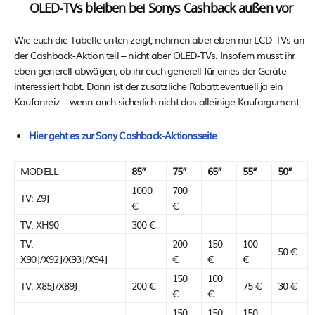
OLED-TVs bleiben bei Sonys Cashback außen vor
Wie euch die Tabelle unten zeigt, nehmen aber eben nur LCD-TVs an
der Cashback-Aktion teil – nicht aber OLED-TVs. Insofern müsst ihr
eben generell abwägen, ob ihr euch generell für eines der Geräte
interessiert habt. Dann ist der zusätzliche Rabatt eventuell ja ein
Kaufanreiz – wenn auch sicherlich nicht das alleinige Kaufargument.
Hier geht es zur Sony Cashback-Aktionsseite
MODELL
85”
75”
65”
55”
50”
1000
700
TV: Z9J
€
€
TV: XH90
300 €
TV:
200
150
100
50 €
X90J/X92J/X93J/X94J
€
€
€
150
100
TV: X85J/X89J
200 €
75 €
30 €
€
€
150
150
150