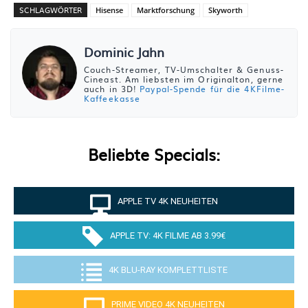
SCHLAGWÖRTER
Hisense
Marktforschung
Skyworth
Dominic Jahn
Couch-Streamer, TV-Umschalter & Genuss-
Cineast. Am liebsten im Originalton, gerne
auch in 3D!
Paypal-Spende für die 4KFilme-
Kaffeekasse
Beliebte Specials:
APPLE TV 4K NEUHEITEN
APPLE TV: 4K FILME AB 3.99€
4K BLU-RAY KOMPLETTLISTE
PRIME VIDEO 4K NEUHEITEN