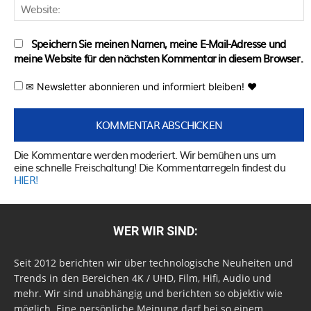
W
Speichern Sie meinen Namen, meine E-Mail-Adresse und
meine Website für den nächsten Kommentar in diesem Browser.
✉ Newsletter abonnieren und informiert bleiben! ♥
Die Kommentare werden moderiert. Wir bemühen uns um
eine schnelle Freischaltung! Die Kommentarregeln findest du
HIER!
WER WIR SIND:
Seit 2012 berichten wir über technologische Neuheiten und
Trends in den Bereichen 4K / UHD, Film, Hifi, Audio und
mehr. Wir sind unabhängig und berichten so objektiv wie
möglich. Eine persönliche Meinung darf bei so einem