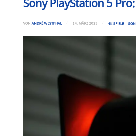
Sony PlayStation 5 Pro
VON
ANDRÉ WESTPHAL
14. MÄRZ 2023
4K SPIELE
SON