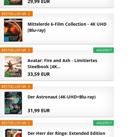
29,99 EUR
BESTSELLER NR. 2
Mittelerde 6-Film Collection - 4K UHD
[Blu-ray]
BESTSELLER NR. 3
ANGEBOT
Avatar: Fire and Ash - Limitiertes
Steelbook [4K...
33,59 EUR
BESTSELLER NR. 4
Der Astronaut (4K-UHD+Blu-ray)
31,99 EUR
BESTSELLER NR. 5
ANGEBOT
Der Herr der Ringe: Extended Edition