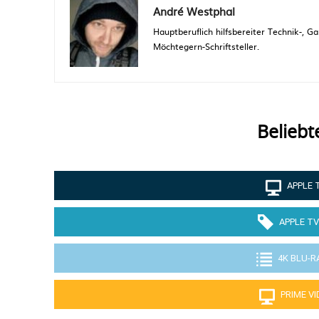
André Westphal
Hauptberuflich hilfsbereiter Technik-,
Möchtegern-Schriftsteller.
Beliebt
APPLE 
APPLE TV
4K BLU-R
PRIME V