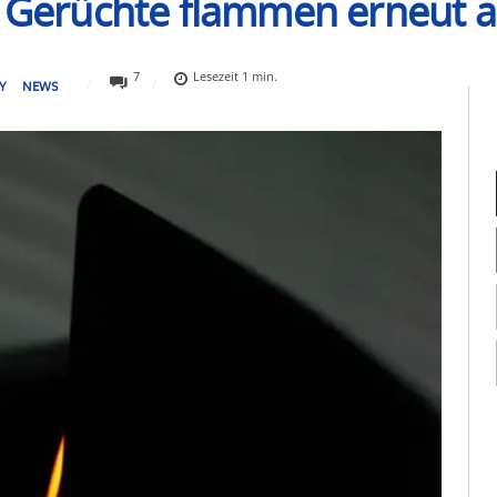
: Gerüchte flammen erneut a
7
Lesezeit
1
min.
Y
NEWS