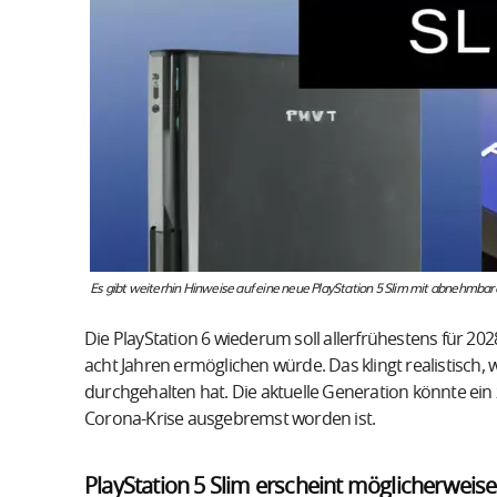
Es gibt weiterhin Hinweise auf eine neue PlayStation 5 Slim mit abnehmb
Die PlayStation 6 wiederum soll allerfrühestens für 20
acht Jahren ermöglichen würde. Das klingt realistisch,
durchgehalten hat. Die aktuelle Generation könnte ein z
Corona-Krise ausgebremst worden ist.
PlayStation 5 Slim erscheint möglicherweis