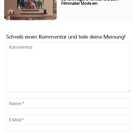
Filmmaker Mode ein
Schreib einen Kommentar und teile deine Meinung!
Kommentar:
N
E
M