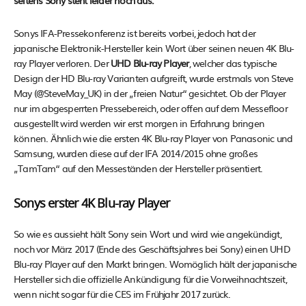
seitens Sony steht leider noch aus.
Sonys IFA-Pressekonferenz ist bereits vorbei, jedoch hat der
japanische Elektronik-Hersteller kein Wort über seinen neuen 4K Blu-
ray Player verloren. Der
UHD Blu-ray Player
, welcher das typische
Design der HD Blu-ray Varianten aufgreift, wurde erstmals von Steve
May (@SteveMay_UK) in der „freien Natur“ gesichtet. Ob der Player
nur im abgesperrten Pressebereich, oder offen auf dem Messefloor
ausgestellt wird werden wir erst morgen in Erfahrung bringen
können. Ähnlich wie die ersten 4K Blu-ray Player von Panasonic und
Samsung, wurden diese auf der IFA 2014/2015 ohne großes
„TamTam“ auf den Messeständen der Hersteller präsentiert.
Sonys erster 4K Blu-ray Player
So wie es aussieht hält Sony sein Wort und wird wie angekündigt,
noch vor März 2017 (Ende des Geschäftsjahres bei Sony) einen UHD
Blu-ray Player auf den Markt bringen. Womöglich hält der japanische
Hersteller sich die offizielle Ankündigung für die Vorweihnachtszeit,
wenn nicht sogar für die CES im Frühjahr 2017 zurück.