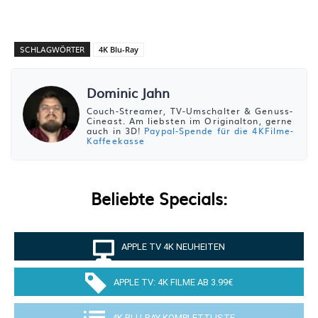
SCHLAGWÖRTER
4K Blu-Ray
Dominic Jahn
Couch-Streamer, TV-Umschalter & Genuss-
Cineast. Am liebsten im Originalton, gerne
auch in 3D!
Paypal-Spende für die 4KFilme-
Kaffeekasse
Beliebte Specials:
APPLE TV 4K NEUHEITEN
APPLE TV: 4K FILME AB 3.99€
4K BLU-RAY KOMPLETTLISTE