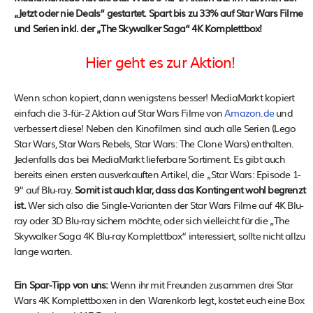
„Jetzt oder nie Deals“ gestartet. Spart bis zu 33% auf Star Wars Filme
und Serien inkl. der „The Skywalker Saga“ 4K Komplettbox!
Hier geht es zur Aktion!
Wenn schon kopiert, dann wenigstens besser! MediaMarkt kopiert
einfach die 3-für-2 Aktion auf Star Wars Filme von
Amazon.de
und
verbessert diese! Neben den Kinofilmen sind auch alle Serien (Lego
Star Wars, Star Wars Rebels, Star Wars: The Clone Wars) enthalten.
Jedenfalls das bei MediaMarkt lieferbare Sortiment. Es gibt auch
bereits einen ersten ausverkauften Artikel, die „Star Wars: Episode 1-
9“ auf Blu-ray.
Somit ist auch klar, dass das Kontingent wohl begrenzt
ist.
Wer sich also die Single-Varianten der Star Wars Filme auf 4K Blu-
ray oder 3D Blu-ray sichern möchte, oder sich vielleicht für die „The
Skywalker Saga 4K Blu-ray Komplettbox“ interessiert, sollte nicht allzu
lange warten.
Ein Spar-Tipp von uns:
Wenn ihr mit Freunden zusammen drei Star
Wars 4K Komplettboxen in den Warenkorb legt, kostet euch eine Box