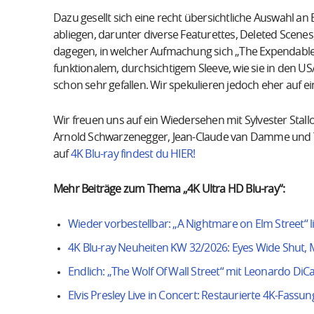
Dazu gesellt sich eine recht übersichtliche Auswahl an
abliegen, darunter diverse Featurettes, Deleted Scenes
dagegen, in welcher Aufmachung sich „The Expendables 
funktionalem, durchsichtigem Sleeve, wie sie in den USA
schon sehr gefallen. Wir spekulieren jedoch eher auf 
Wir freuen uns auf ein Wiedersehen mit Sylvester Stallo
Arnold Schwarzenegger, Jean-Claude van Damme und Te
auf
4K Blu-ray findest du HIER!
Mehr Beiträge zum Thema „4K Ultra HD Blu-ray“:
Wieder vorbestellbar: „A Nightmare on Elm Street“ li
4K Blu-ray Neuheiten KW 32/2026: Eyes Wide Shut, M
Endlich: „The Wolf Of Wall Street“ mit Leonardo DiC
Elvis Presley Live in Concert: Restaurierte 4K-Fassun