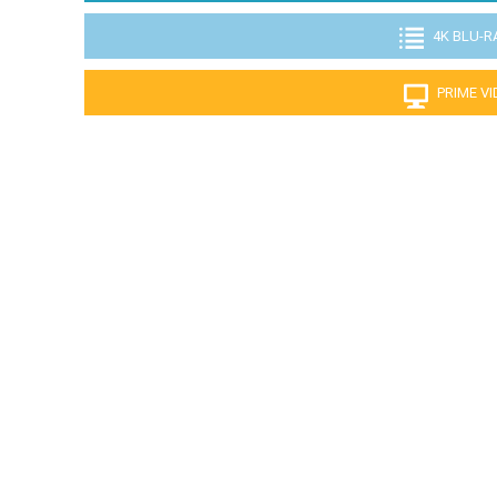
4K BLU-R
PRIME V