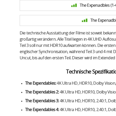
The Expenadbles (1-4
The Expenadble
Die technische Ausstattung der Filme ist soweit bekann
großartig verändern. Alle Titel liegen in 4K UHD Auflös
Teil 3 soll nur mit HDR10 aufwarten können. Die erste
englischer Synchronisation, während Teil 3 und 4 mit D
Uncut, bis auf den ersten Teil. Dieser wird im Extended 
Technische Spezifikat
The Expendables:
4K Ultra HD, HDR10, Dolby Vision,
The Expendables 2:
4K Ultra HD, HDR10, Dolby Visio
The Expendables 3:
4K Ultra HD, HDR10, 2.40:1, Do
The Expendables 4:
4K Ultra HD, HDR10, 2.40:1, Dol