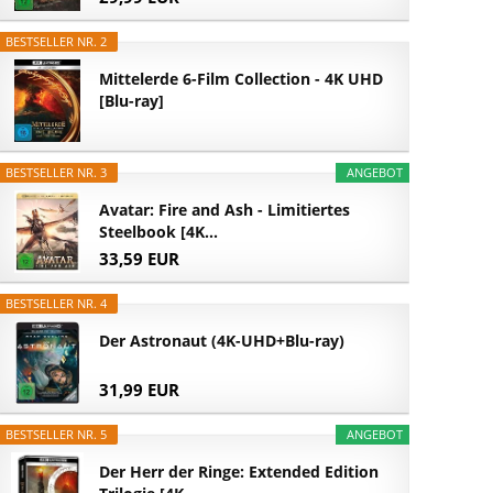
BESTSELLER NR. 2
Mittelerde 6-Film Collection - 4K UHD
[Blu-ray]
BESTSELLER NR. 3
ANGEBOT
Avatar: Fire and Ash - Limitiertes
Steelbook [4K...
33,59 EUR
BESTSELLER NR. 4
Der Astronaut (4K-UHD+Blu-ray)
31,99 EUR
BESTSELLER NR. 5
ANGEBOT
Der Herr der Ringe: Extended Edition