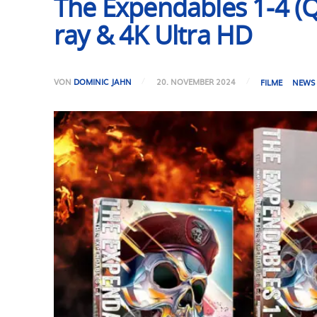
The Expendables 1-4 (Q
ray & 4K Ultra HD
VON
DOMINIC JAHN
20. NOVEMBER 2024
FILME
NEWS