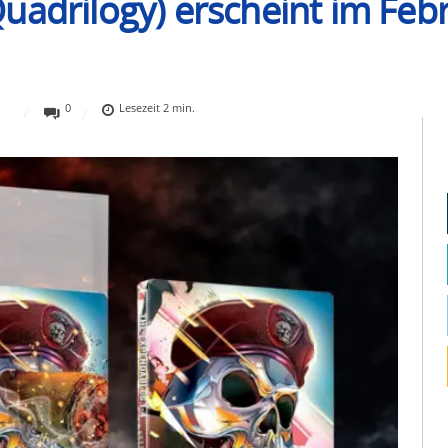
uadrilogy) erscheint im Feb
0
Lesezeit
2
min.