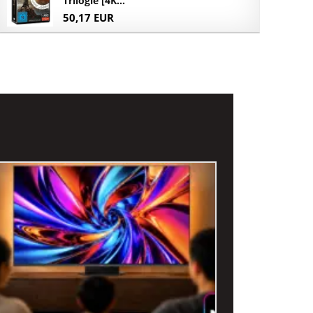
Trilogie [4K...
50,17 EUR