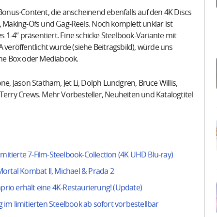
 Bonus-Content, die anscheinend ebenfalls auf den 4K Discs
, Making-Ofs und Gag-Reels. Noch komplett unklar ist
1-4“ präsentiert. Eine schicke Steelbook-Variante mit
 veröffentlicht wurde (siehe Beitragsbild), würde uns
eine Box oder Mediabook.
ne, Jason Statham, Jet Li, Dolph Lundgren, Bruce Willis,
rry Crews. Mehr Vorbesteller, Neuheiten und Katalogtitel
mitierte 7-Film-Steelbook-Collection (4K UHD Blu-ray)
ortal Kombat II, Michael & Prada 2
aprio erhält eine 4K-Restaurierung! (Update)
g im limitierten Steelbook ab sofort vorbestellbar