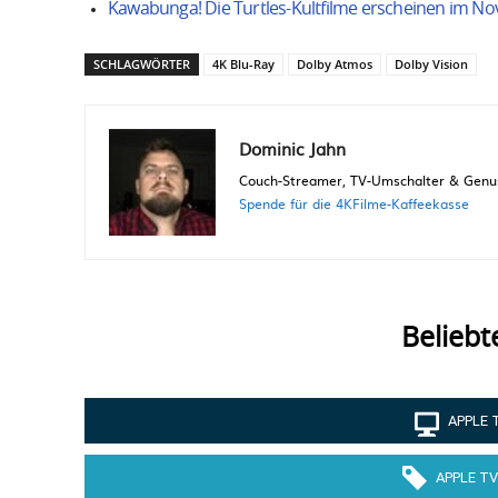
Kawabunga! Die Turtles-Kultfilme erscheinen im N
SCHLAGWÖRTER
4K Blu-Ray
Dolby Atmos
Dolby Vision
Dominic Jahn
Couch-Streamer, TV-Umschalter & Genuss
Spende für die 4KFilme-Kaffeekasse
Beliebt
APPLE 
APPLE TV