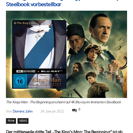
Steelbook vorbestellbar
The Kings Man - The Beginning erscheint auf 4K Blu-ray im limitierten Steelbook
0
Von
Dominic Jahn
24. Januar 2022
Filme
NEWS
Der mittlerweile dritte Teil „The King’s Man: The Beginning“ ist ab