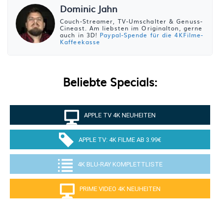
Dominic Jahn
Couch-Streamer, TV-Umschalter & Genuss-
Cineast. Am liebsten im Originalton, gerne
auch in 3D!
Paypal-Spende für die 4KFilme-
Kaffeekasse
Beliebte Specials:
APPLE TV 4K NEUHEITEN
APPLE TV: 4K FILME AB 3.99€
4K BLU-RAY KOMPLETTLISTE
PRIME VIDEO 4K NEUHEITEN