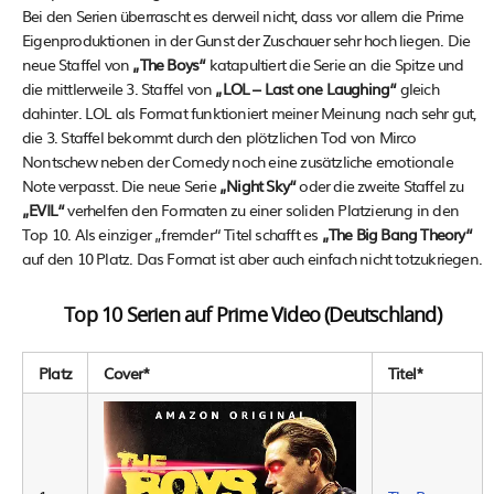
Bei den Serien überrascht es derweil nicht, dass vor allem die Prime
Eigenproduktionen in der Gunst der Zuschauer sehr hoch liegen. Die
neue Staffel von
„The Boys“
katapultiert die Serie an die Spitze und
die mittlerweile 3. Staffel von
„LOL – Last one Laughing“
gleich
dahinter. LOL als Format funktioniert meiner Meinung nach sehr gut,
die 3. Staffel bekommt durch den plötzlichen Tod von Mirco
Nontschew neben der Comedy noch eine zusätzliche emotionale
Note verpasst. Die neue Serie
„Night Sky“
oder die zweite Staffel zu
„EVIL“
verhelfen den Formaten zu einer soliden Platzierung in den
Top 10. Als einziger „fremder“ Titel schafft es
„The Big Bang Theory“
auf den 10 Platz. Das Format ist aber auch einfach nicht totzukriegen.
Top 10 Serien auf Prime Video (Deutschland)
Platz
Cover*
Titel*