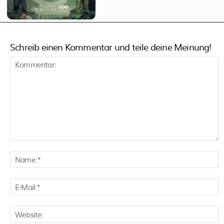
Schreib einen Kommentar und teile deine Meinung!
Kommentar:
N
E
M
W