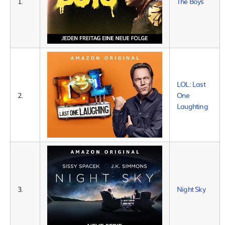
1.
The Boys
LOL: Last
2.
One
Laughting
3.
Night Sky