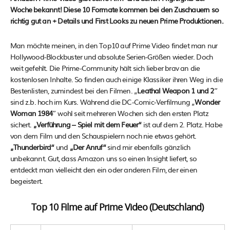
Woche bekannt! Diese 10 Formate kommen bei den Zuschauern so
richtig gut an + Details und First Looks zu neuen Prime Produktionen.
Man möchte meinen, in den Top10 auf Prime Video findet man nur
Hollywood-Blockbuster und absolute Serien-Größen wieder. Doch
weit gefehlt. Die Prime-Community hält sich lieber brav an die
kostenlosen Inhalte. So finden auch einige Klassiker ihren Weg in die
Bestenlisten, zumindest bei den Filmen. „
Leathal Weapon 1 und 2″
sind z.b. hoch im Kurs. Während die DC-Comic-Verfilmung „
Wonder
Woman 1984″
wohl seit mehreren Wochen sich den ersten Platz
sichert.
„Verführung – Spiel mit dem Feuer“
ist auf dem 2. Platz. Habe
von dem Film und den Schauspielern noch nie etwas gehört.
„Thunderbird“
und
„Der Anruf“
sind mir ebenfalls gänzlich
unbekannt. Gut, dass Amazon uns so einen Insight liefert, so
entdeckt man vielleicht den ein oder anderen Film, der einen
begeistert.
Top 10 Filme auf Prime Video (Deutschland)