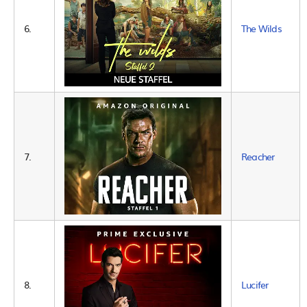
6.
The Wilds
7.
Reacher
8.
Lucifer