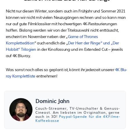
Nicht nur diesen Winter, sondern auch im Frühjahr und Sommer 2021
können wir nicht mit vielen Neuzugängen rechnen und so kann man
nur auf gute Filmklassiker mit hochwertigen 4K-Restaurierungen
hoffen. Bislang werden wir von der Titelauswahl nicht enttäuscht,
erscheint im November neben der „
Game of Thrones
Komplettedition
“ auch endlich die „
Der Herr der Ringe“ und „Der
Hobbit“ Trilogien
in der Kinofassung und im Extended Cut – jeweils
auf 4K Blu-ray.
Was sonst noch alles so geplant ist, könnt ihr jederzeit unserer
4K Blu-
ray Komplettliste
entnehmen!
Dominic Jahn
Couch-Streamer, TV-Umschalter & Genuss-
Cineast. Am liebsten im Originalton, gerne
auch in 3D!
Paypal-Spende für die 4KFilme-
Kaffeekasse