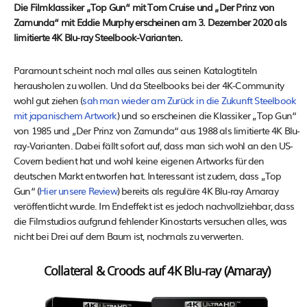
Die Filmklassiker „Top Gun“ mit Tom Cruise und „Der Prinz von
Zamunda“ mit Eddie Murphy erscheinen am 3. Dezember 2020 als
limitierte 4K Blu-ray Steelbook-Varianten.
Paramount scheint noch mal alles aus seinen Katalogtiteln
herausholen zu wollen. Und da Steelbooks bei der 4K-Community
wohl gut ziehen (
sah man wieder am Zurück in die Zukunft Steelbook
mit japanischem Artwork
) und so erscheinen die Klassiker „Top Gun“
von 1985 und „Der Prinz von Zamunda“ aus 1988 als limitierte 4K Blu-
ray-Varianten. Dabei fällt sofort auf, dass man sich wohl an den US-
Covern bedient hat und wohl keine eigenen Artworks für den
deutschen Markt entworfen hat. Interessant ist zudem, dass „Top
Gun“ (
Hier unsere Review
) bereits als reguläre 4K Blu-ray Amaray
veröffentlicht wurde. Im Endeffekt ist es jedoch nachvollziehbar, dass
die Filmstudios aufgrund fehlender Kinostarts versuchen alles, was
nicht bei Drei auf dem Baum ist, nochmals zu verwerten.
Collateral & Croods auf 4K Blu-ray (Amaray)