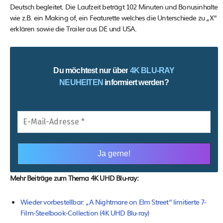
Deutsch begleitet. Die Laufzeit beträgt 102 Minuten und Bonusinhalte
wie z.B. ein Making of, ein Featurette welches die Unterschiede zu „X“
erklären sowie die Trailer aus DE und USA.
Du möchtest nur über
4K BLU-RAY
NEUHEITEN
informiert werden?
Mehr Beiträge zum Thema 4K UHD Blu-ray:
Wieder vorbestellbar: „A Nightmare on Elm Street“ limitierte 7-
Film-Steelbook-Collection (4K UHD Blu-ray)