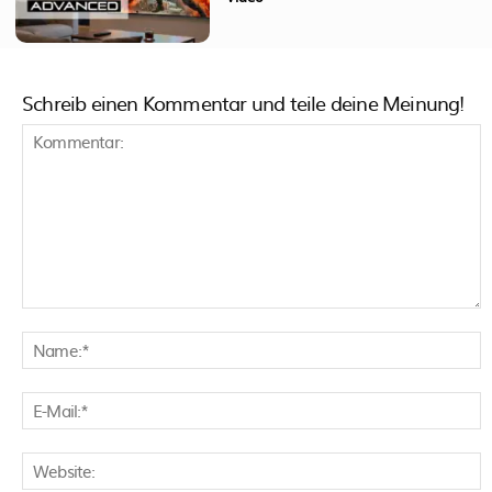
Schreib einen Kommentar und teile deine Meinung!
Kommentar:
N
E
M
W