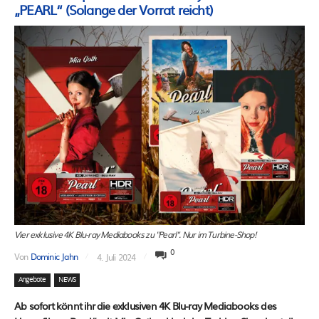
„PEARL“ (Solange der Vorrat reicht)
Vier exklusive 4K Blu-ray Mediabooks zu "Pearl". Nur im Turbine-Shop!
0
Von
Dominic Jahn
4. Juli 2024
Angebote
NEWS
Ab sofort könnt ihr die exklusiven 4K Blu-ray Mediabooks des