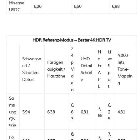
Hisense
6,06
6,50
6,88
U9DC
HDR Referenz-Modus – Bester 4K HDR TV
2
H
Li
4
4.000
Schwarzw
UHD
o
ve
Farbgen
p
nits
ert /
Detail
he
S
auigkeit /
Vi
Tone-
Schatten
Schärf
A
p
Hauttöne
d
Mappin
Detail
e
P
or
e
g
L
t
o
Sa
ms
6,
6,
7,
ung
5,94
6,38
6
6,81
2
4,81
88
QN
3
5
90A
8,
7,
LG
7,