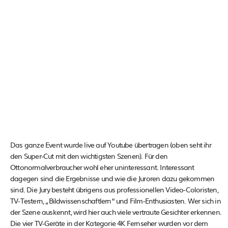
Das ganze Event wurde live auf Youtube übertragen (oben seht ihr
den Super-Cut mit den wichtigsten Szenen). Für den
Ottonormalverbraucher wohl eher uninteressant. Interessant
dagegen sind die Ergebnisse und wie die Juroren dazu gekommen
sind. Die Jury besteht übrigens aus professionellen Video-Coloristen,
TV-Testern, „Bildwissenschaftlern“ und Film-Enthusiasten. Wer sich in
der Szene auskennt, wird hier auch viele vertraute Gesichter erkennen.
Die vier TV-Geräte in der Kategorie 4K Fernseher wurden vor dem