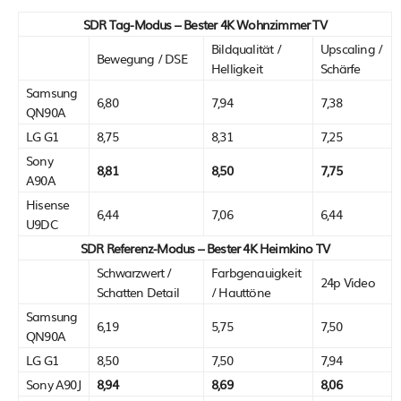
SDR Tag-Modus – Bester 4K Wohnzimmer TV
Bildqualität /
Upscaling /
Bewegung / DSE
Helligkeit
Schärfe
Samsung
6,80
7,94
7,38
QN90A
LG G1
8,75
8,31
7,25
Sony
8,81
8,50
7,75
A90A
Hisense
6,44
7,06
6,44
U9DC
SDR Referenz-Modus – Bester 4K Heimkino TV
Schwarzwert /
Farbgenauigkeit
24p Video
Schatten Detail
/ Hauttöne
Samsung
6,19
5,75
7,50
QN90A
LG G1
8,50
7,50
7,94
Sony A90J
8,94
8,69
8,06