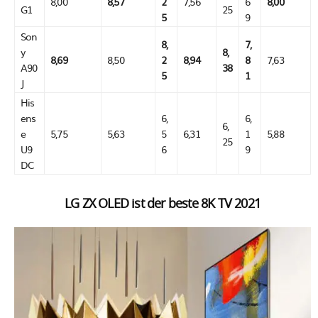
8,00
8,57
2
7,56
6
8,00
G1
25
5
9
Son
8,
7,
y
8,
8,69
8,50
2
8,94
8
7,63
A90
38
5
1
J
His
ens
6,
6,
6,
e
5,75
5,63
5
6,31
1
5,88
25
U9
6
9
DC
LG ZX OLED ist der beste 8K TV 2021