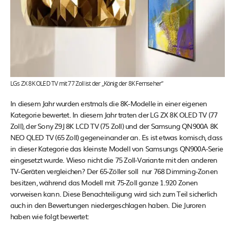
LGs ZX 8K OLED TV mit 77 Zoll ist der „König der 8K Fernseher“
In diesem Jahr wurden erstmals die 8K-Modelle in einer eigenen
Kategorie bewertet. In diesem Jahr traten der LG ZX 8K OLED TV (77
Zoll), der Sony Z9J 8K LCD TV (75 Zoll) und der Samsung QN900A 8K
NEO QLED TV (65 Zoll) gegeneinander an. Es ist etwas komisch, dass
in dieser Kategorie das kleinste Modell von Samsungs QN900A-Serie
eingesetzt wurde. Wieso nicht die 75 Zoll-Variante mit den anderen
TV-Geräten vergleichen? Der 65-Zöller soll nur 768 Dimming-Zonen
besitzen, während das Modell mit 75-Zoll ganze 1.920 Zonen
vorweisen kann. Diese Benachteiligung wird sich zum Teil sicherlich
auch in den Bewertungen niedergeschlagen haben. Die Juroren
haben wie folgt bewertet: