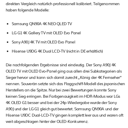
direkten Vergleich natürlich professionell kalibriert. Teilgenommen
haben folgende Modelle:
Samsung QN90A 4K NEO QLED TV
LG G1 4K Gallery TV mit OLED Evo Panel
Sony A90J 4K TV mit OLED Evo Panel
Hisense U9DG 4K Dual LCD-TV (nicht in DE erhältlich)
Die nachfolgenden Ergebnisse sind eindeutig. Der Sony A90J 4K
OLED TV mit OLED Evo-Panel ging aus allen drei Subkategorien als
Sieger hervor und kann sich damit zurecht „König der 4K Fernseher“
nennen. Souverän setzte sich das Flaggschiff-Modell des japanischen
Herstellers an die Spitze. Nur bei zwei Bewertungen konnte Sony
keinen Sieg erringen. Bei Farbgenauigkeit im HDR-Modus war LGs
4K OLED G1 besser und bei der 24p-Wiedergabe wurde der Sony
A90J und der LG G1 gleich gut bewertet. Samsung QN90A und der
Hisense U9DC Dual-LCD-TV gingen komplett leer aus und waren oft
weit abgeschlagen hinter der OLED-Konkurrenz.