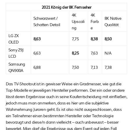
2021 König der 8K Fernseher
4K
4K
Schwarzwert /
8K Native
Upscali
Farb
Schatten Detail
Qualität
ng
e
LG ZX
8,63
7,75
8,38
8,50
OLED
Sony Z9J
6,63
8,25
7,63
N/A
LCD
Samsung
6,88
7,50
7,13
7,38
QN900A
Das TV-Shootout ist in gewisser Weise ein Gradmesser, wie gut die
Top-Modelle er jeweiligen Hersteller performen. Der ein oder andere
lässt deren Ergebnisse auch in seine Kaufentscheidung mit einfließen,
jedoch muss man anmerken, dass es hier um die subjektive
Wahrnehmung Juroren geht. Es ist also nicht ausgeschlossen, dass
ein Teilnehmer einen bestimmten Hersteller oder Technologie
bevorzugt und diese/n dann vielleicht – auch unbewusst – besser
bewertet. Man darf die Ergebnisse aus dem Event auf jeden Fall