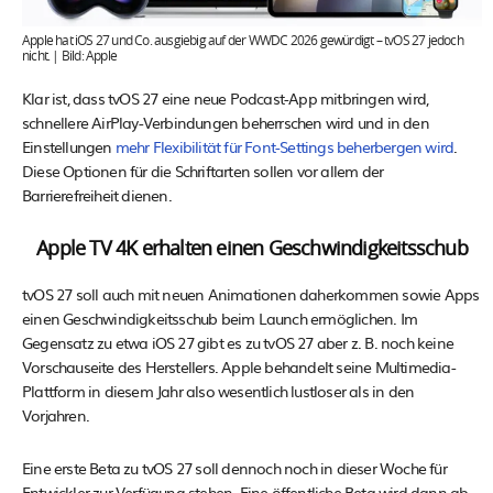
Apple hat iOS 27 und Co. ausgiebig auf der WWDC 2026 gewürdigt – tvOS 27 jedoch
nicht. | Bild: Apple
Klar ist, dass tvOS 27 eine neue Podcast-App mitbringen wird,
schnellere AirPlay-Verbindungen beherrschen wird und in den
Einstellungen
mehr Flexibilität für Font-Settings beherbergen wird
.
Diese Optionen für die Schriftarten sollen vor allem der
Barrierefreiheit dienen.
Apple TV 4K erhalten einen Geschwindigkeitsschub
tvOS 27 soll auch mit neuen Animationen daherkommen sowie Apps
einen Geschwindigkeitsschub beim Launch ermöglichen. Im
Gegensatz zu etwa iOS 27 gibt es zu tvOS 27 aber z. B. noch keine
Vorschauseite des Herstellers. Apple behandelt seine Multimedia-
Plattform in diesem Jahr also wesentlich lustloser als in den
Vorjahren.
Eine erste Beta zu tvOS 27 soll dennoch noch in dieser Woche für
Entwickler zur Verfügung stehen. Eine öffentliche Beta wird dann ab