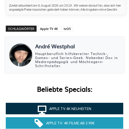
Zuletzt aktualisiert am 6. August 2026 um 20:19 . Wir weisen darauf hin, dass sich hier
angezeigte Preise inzwischen geändert haben können. Alle Angaben ohne Gewähr.
SCHLAGWÖRTER
Apple TV 4K
tvOS
André Westphal
Hauptberuflich hilfsbereiter Technik-,
Games- und Serien-Geek. Nebenbei Doc in
Medienpädagogik und Möchtegern-
Schriftsteller.
Beliebte Specials:
APPLE TV 4K NEUHEITEN
APPLE TV: 4K FILME AB 3.99€