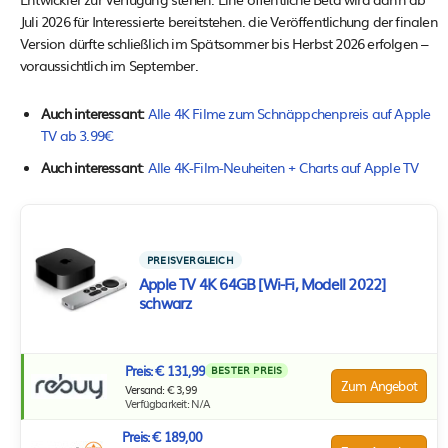
Juli 2026 für Interessierte bereitstehen. die Veröffentlichung der finalen
Version dürfte schließlich im Spätsommer bis Herbst 2026 erfolgen –
voraussichtlich im September.
Auch interessant:
Alle 4K Filme zum Schnäppchenpreis auf Apple
TV ab 3.99€
Auch interessant
:
Alle 4K-Film-Neuheiten + Charts auf Apple TV
PREISVERGLEICH
Apple TV 4K 64GB [Wi-Fi, Modell 2022]
schwarz
Preis: € 131,99
BESTER PREIS
Zum Angebot
Versand: € 3,99
Verfügbarkeit: N/A
Preis: € 189,00