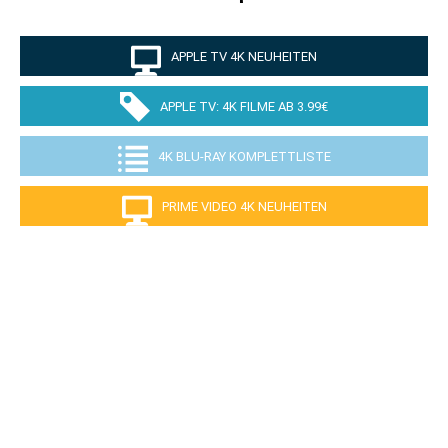
APPLE TV 4K NEUHEITEN
APPLE TV: 4K FILME AB 3.99€
4K BLU-RAY KOMPLETTLISTE
PRIME VIDEO 4K NEUHEITEN