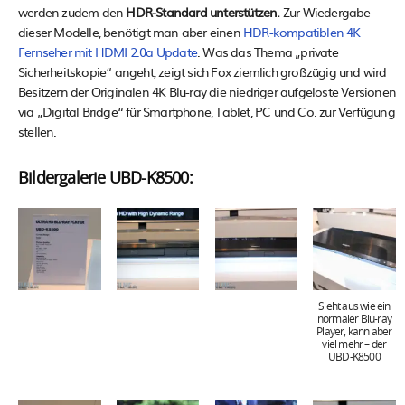
werden zudem den
HDR-Standard unterstützen.
Zur Wiedergabe
dieser Modelle, benötigt man aber einen
HDR-kompatiblen 4K
Fernseher mit HDMI 2.0a Update
. Was das Thema „private
Sicherheitskopie“ angeht, zeigt sich Fox ziemlich großzügig und wird
Besitzern der Originalen 4K Blu-ray die niedriger aufgelöste Versionen
via „Digital Bridge“ für Smartphone, Tablet, PC und Co. zur Verfügung
stellen.
Bildergalerie UBD-K8500:
Sieht aus wie ein
normaler Blu-ray
Player, kann aber
viel mehr – der
UBD-K8500