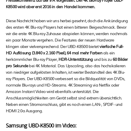
Pressekonferenz auf der IFA vorgestellt. Der 4K Blu-ray Player UBD-
K8500 wird aber erst 2016 in den Handel kommen.
Diese Nachricht haben wir uns herbei gesehnt, doch die Ankündigung
des ersten 4K Blu-ray Players hat einen bitteren Beigeschmack. Bevor
wir die erste 4K Blu-ray Zuhause abspielen können, werden nochmals
ein paar Monate vergehen. Die Features der neuen Hardware
klingen aber vielversprechend. Der UBD-K8500 bietet
vierfache Full-
HD Auflösung (3.840 x 2.160 Pixel), 64 mal mehr Farben
als ein
herkömmlicher Blu-ray Player,
HDR-Unterstützung
und bis zu
60 Bilder
pro Sekunde
bei 4K Material. Das Upscaling, also das hochskalieren
von niedriger aufgelösten Inhalten, ist weiter Bestandteil des 4K Blu-
ray Players. Der UBD-K8500 verbessert so die Bildqualität von DVDs,
normale Blu-rays und HD-Streams. 4K Streaming via Netflix oder
Amazon Instant Video wird ebenfalls unterstützt. Die
Anschlussmöglichkeiten am Gerät selbst sind extrem übersichtlich.
Neben einen Stromanschluss, gibt es noch einen LAN-, SPDIF- und
HDMI 2.0a Ausgang.
Samsung UBD-K8500 im Video: