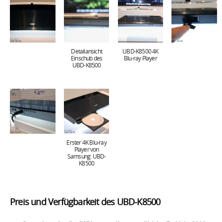
Detailansicht
UBD-K8500 4K
Einschub des
Blu-ray Player
UBD-K8500
Erster 4K Blu-ray
Player von
Samsung: UBD-
K8500
Preis und Verfügbarkeit des UBD-K8500