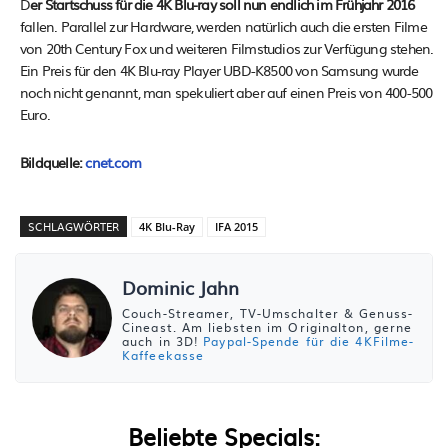
D
er Startschuss für die 4K Blu-ray soll nun endlich im Frühjahr 2016
fallen. Parallel zur Hardware, werden natürlich auch die ersten Filme
von 20th Century Fox und weiteren Filmstudios zur Verfügung stehen.
Ein Preis für den 4K Blu-ray Player UBD-K8500 von Samsung wurde
noch nicht genannt, man spekuliert aber auf einen Preis von 400-500
Euro.
Bildquelle:
cnet.com
SCHLAGWÖRTER
4K Blu-Ray
IFA 2015
Dominic Jahn
Couch-Streamer, TV-Umschalter & Genuss-
Cineast. Am liebsten im Originalton, gerne
auch in 3D!
Paypal-Spende für die 4KFilme-
Kaffeekasse
Beliebte Specials: