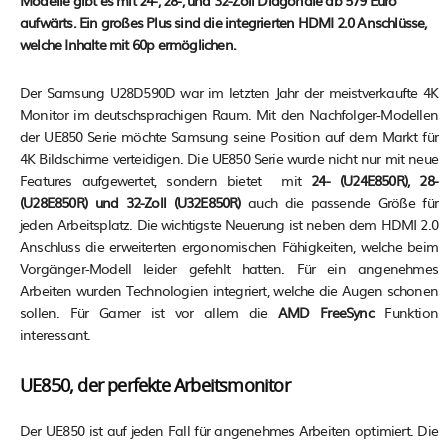
Modelle gibt es mit 24-, 28-, und 32-Zoll Diagonale ab 579 Euro
aufwärts. Ein großes Plus sind die integrierten HDMI 2.0 Anschlüsse,
welche Inhalte mit 60p ermöglichen.
Der Samsung U28D590D war im letzten Jahr der meistverkaufte 4K
Monitor im deutschsprachigen Raum. Mit den Nachfolger-Modellen
der UE850 Serie möchte Samsung seine Position auf dem Markt für
4K Bildschirme verteidigen. Die UE850 Serie wurde nicht nur mit neue
Features aufgewertet, sondern bietet mit
24- (
U24E850R), 28-
(U28E850R) und 32-Zoll (U32E850R)
auch die passende Größe für
jeden Arbeitsplatz. Die wichtigste Neuerung ist neben dem HDMI 2.0
Anschluss die erweiterten ergonomischen Fähigkeiten, welche beim
Vorgänger-Modell leider gefehlt hatten. Für ein angenehmes
Arbeiten wurden Technologien integriert, welche die Augen schonen
sollen. Für Gamer ist vor allem die
AMD FreeSync
Funktion
interessant.
UE850, der perfekte Arbeitsmonitor
Der UE850 ist auf jeden Fall für angenehmes Arbeiten optimiert. Die