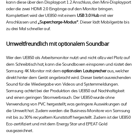
kann diese über den Displayport 1.2 Anschluss, den Mini-Displayport
oder die zwei HDMI 2.0 Eingänge auf den Monitor bringen.
Komplettiert wird der UE850 mit einem
USB 3.0 Hub
mit vier
Anschlüssen und
„Supercharge-Modus“
. Dieser lädt Mobilgeräte bis
zu drei Mal schneller auf.
Umweltfreundlich mit optionalem Soundbar
Wer den UE850 als Arbeitsmonitor nutzt und nicht allzu viel Platz auf
dem Schreibtisch hat, kann die Soundboxen einsparen und rüstet den
Samsung 4K Monitor mit dem
optionalen Lautsprecher
aus, welcher
direkt hinter dem Gerät angebracht wird. Dieser bietet ausreichenden
Sound für die Wiedergabe von Videos und Systemmeldungen.
Samsung achtet bei der Produktion des UE850 auf Nachhaltigkeit
und einen geringen Stromverbrauch. Der UE850 wurde ohne
Verwendung von PVC hergestellt, was geringere Auswirkungen auf
die Umwelt hat. Zudem werden die Business-Monitore von Samsung
mit bis zu 30% recyceltem Kunststoff hergestellt. Zudem ist der UE850
Eco-zertifiziert und mit dem Energy Star und EPEAT Gold
ausgezeichnet.