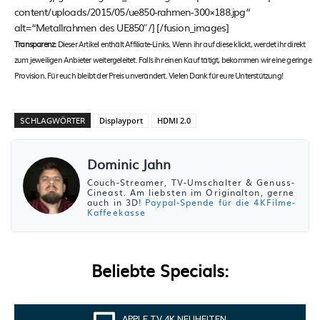
content/uploads/2015/05/ue850-rahmen-300×188.jpg“
alt=“Metallrahmen des UE850″/] [/fusion_images]
Transparenz:
Dieser Artikel enthält Affiliate-Links. Wenn ihr auf diese klickt, werdet ihr direkt
zum jeweiligen Anbieter weitergeleitet. Falls ihr einen Kauf tätigt, bekommen wir eine geringe
Provision. Für euch bleibt der Preis unverändert. Vielen Dank für eure Unterstützung!
SCHLAGWÖRTER
Displayport
HDMI 2.0
Dominic Jahn
Couch-Streamer, TV-Umschalter & Genuss-
Cineast. Am liebsten im Originalton, gerne
auch in 3D!
Paypal-Spende für die 4KFilme-
Kaffeekasse
Beliebte Specials:
APPLE TV 4K NEUHEITEN