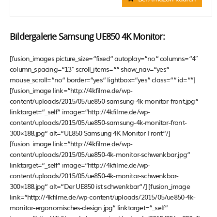
Bildergalerie Samsung UE850 4K Monitor:
[fusion_images picture_size=“fixed“ autoplay=“no“ columns=“4″
column_spacing=“13″ scroll_items=““ show_nav=“yes“
mouse_scroll=“no“ border=“yes“ lightbox=“yes“ class=““ id=““]
[fusion_image link=“http://4kfilme.de/wp-
content/uploads/2015/05/ue850-samsung-4k-monitor-front.jpg“
linktarget=“_self“ image=“http://4kfilme.de/wp-
content/uploads/2015/05/ue850-samsung-4k-monitor-front-
300×188.jpg“ alt=“UE850 Samsung 4K Monitor Front“/]
[fusion_image link=“http://4kfilme.de/wp-
content/uploads/2015/05/ue850-4k-monitor-schwenkbar.jpg“
linktarget=“_self“ image=“http://4kfilme.de/wp-
content/uploads/2015/05/ue850-4k-monitor-schwenkbar-
300×188.jpg“ alt=“Der UE850 ist schwenkbar“/] [fusion_image
link=“http://4kfilme.de/wp-content/uploads/2015/05/ue850-4k-
monitor-ergonomisches-design.jpg“ linktarget=“_self“