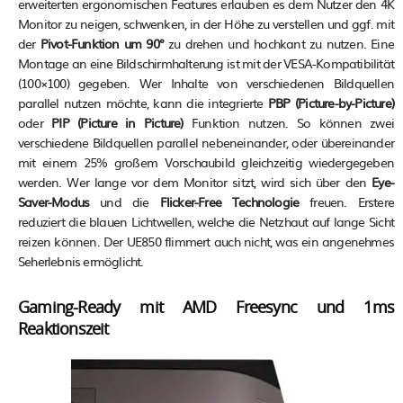
erweiterten ergonomischen Features erlauben es dem Nutzer den 4K
Monitor zu neigen, schwenken, in der Höhe zu verstellen und ggf. mit
der
Pivot-Funktion um 90°
zu drehen und hochkant zu nutzen. Eine
Montage an eine Bildschirmhalterung ist mit der VESA-Kompatibilität
(100×100) gegeben. Wer Inhalte von verschiedenen Bildquellen
parallel nutzen möchte, kann die integrierte
PBP (Picture-by-Picture)
oder
PIP (Picture in Picture)
Funktion nutzen. So können zwei
verschiedene Bildquellen parallel nebeneinander, oder übereinander
mit einem 25% großem Vorschaubild gleichzeitig wiedergegeben
werden. Wer lange vor dem Monitor sitzt, wird sich über den
Eye-
Saver-Modus
und die
Flicker-Free Technologie
freuen. Erstere
reduziert die blauen Lichtwellen, welche die Netzhaut auf lange Sicht
reizen können. Der UE850 flimmert auch nicht, was ein angenehmes
Seherlebnis ermöglicht.
Gaming-Ready mit AMD Freesync und 1ms
Reaktionszeit