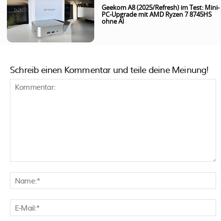
Geekom A8 (2025/Refresh) im Test: Mini-
PC-Upgrade mit AMD Ryzen 7 8745HS
ohne AI
Schreib einen Kommentar und teile deine Meinung!
Kommentar:
N
E
M