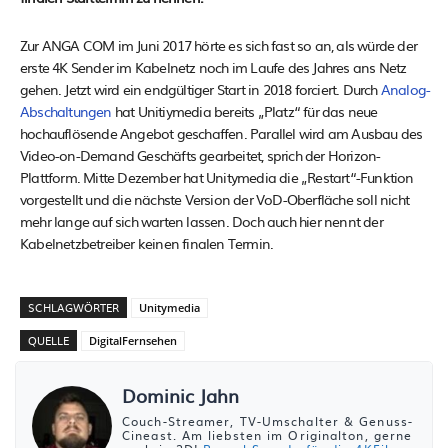
Zur ANGA COM im Juni 2017 hörte es sich fast so an, als würde der
erste 4K Sender im Kabelnetz noch im Laufe des Jahres ans Netz
gehen. Jetzt wird ein endgültiger Start in 2018 forciert. Durch
Analog-
Abschaltungen
hat Unitiymedia bereits „Platz“ für das neue
hochauflösende Angebot geschaffen. Parallel wird am Ausbau des
Video-on-Demand Geschäfts gearbeitet, sprich der Horizon-
Plattform. Mitte Dezember hat Unitymedia die „Restart“-Funktion
vorgestellt und die nächste Version der VoD-Oberfläche soll nicht
mehr lange auf sich warten lassen. Doch auch hier nennt der
Kabelnetzbetreiber keinen finalen Termin.
SCHLAGWÖRTER
Unitymedia
QUELLE
DigitalFernsehen
Dominic Jahn
Couch-Streamer, TV-Umschalter & Genuss-
Cineast. Am liebsten im Originalton, gerne