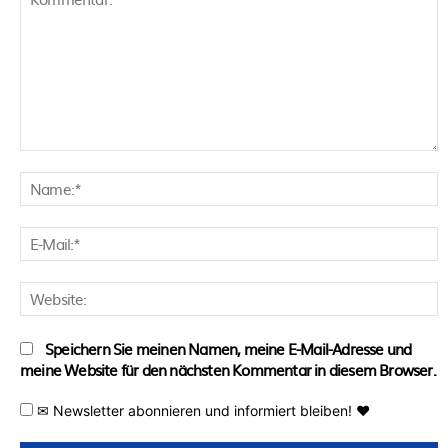
Kommentar:
N
E
M
W
Speichern Sie meinen Namen, meine E-Mail-Adresse und
meine Website für den nächsten Kommentar in diesem Browser.
✉ Newsletter abonnieren und informiert bleiben! ♥