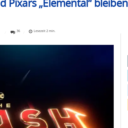
d Pixars „Elemental“ bleiben
36
Lesezeit
2
min.