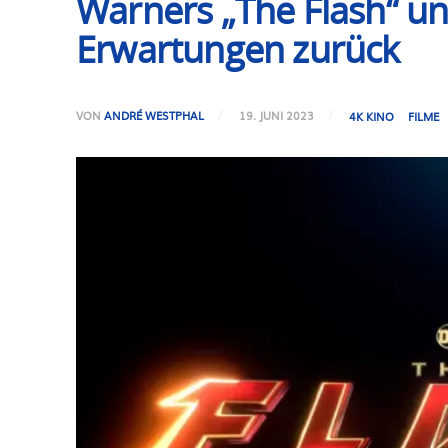
Warners „The Flash“ un
Erwartungen zurück
VON
ANDRÉ WESTPHAL
19. JUNI 2023
4K KINO
FILME