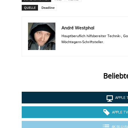
QUELLE
Deadline
André Westphal
Hauptberuflich hilfsbereiter Technik-,
Möchtegern-Schriftsteller.
Beliebt
APPLE 
APPLE TV
4K BLU-R