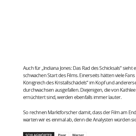
Auch für „Indiana Jones: Das Rad des Schicksals“ sieht 
schwachen Start des Films. Einerseits hätten viele Fan
Königreich des Kristallschädels“ im Kopf und anderersei
durchwachsen ausgefallen. Diejenigen, die von Kathle
ernüchtert sind, werden ebenfalls immer lauter.
So rechnen Marktforscher damit, dass der Film am End
warten wir es einmal ab, denn die Analysten würden si
SCHLAGWÖRTER
Pixar
Warner