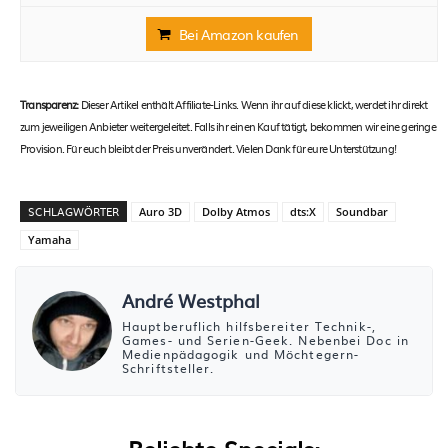
Bei Amazon kaufen
Transparenz:
Dieser Artikel enthält Affiliate-Links. Wenn ihr auf diese klickt, werdet ihr direkt
zum jeweiligen Anbieter weitergeleitet. Falls ihr einen Kauf tätigt, bekommen wir eine geringe
Provision. Für euch bleibt der Preis unverändert. Vielen Dank für eure Unterstützung!
SCHLAGWÖRTER
Auro 3D
Dolby Atmos
dts:X
Soundbar
Yamaha
André Westphal
Hauptberuflich hilfsbereiter Technik-,
Games- und Serien-Geek. Nebenbei Doc in
Medienpädagogik und Möchtegern-
Schriftsteller.