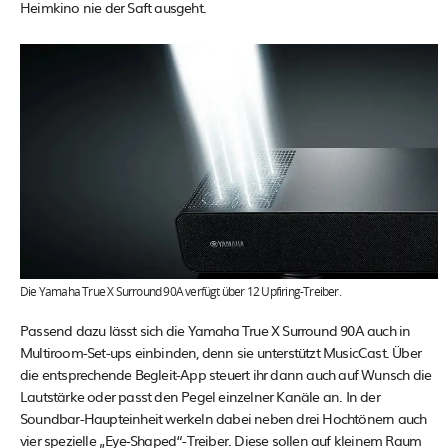
Heimkino nie der Saft ausgeht.
Die Yamaha True X Surround 90A verfügt über 12 Upfiring-Treiber.
Passend dazu lässt sich die Yamaha True X Surround 90A auch in
Multiroom-Set-ups einbinden, denn sie unterstützt MusicCast. Über
die entsprechende Begleit-App steuert ihr dann auch auf Wunsch die
Lautstärke oder passt den Pegel einzelner Kanäle an. In der
Soundbar-Haupteinheit werkeln dabei neben drei Hochtönern auch
vier spezielle „Eye-Shaped“-Treiber. Diese sollen auf kleinem Raum