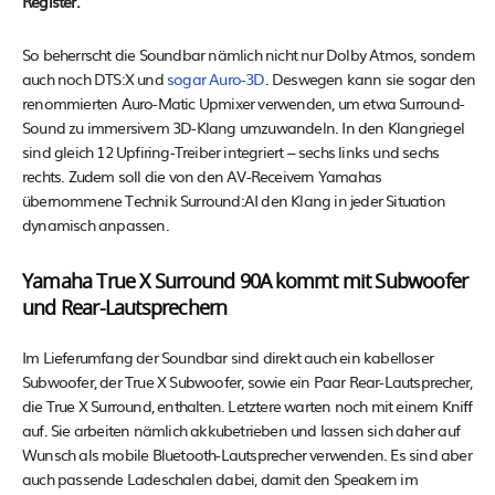
Register.
So beherrscht die Soundbar nämlich nicht nur Dolby Atmos, sondern
auch noch DTS:X und
sogar Auro-3D
. Deswegen kann sie sogar den
renommierten Auro-Matic Upmixer verwenden, um etwa Surround-
Sound zu immersivem 3D-Klang umzuwandeln. In den Klangriegel
sind gleich 12 Upfiring-Treiber integriert – sechs links und sechs
rechts. Zudem soll die von den AV-Receivern Yamahas
übernommene Technik Surround:AI den Klang in jeder Situation
dynamisch anpassen.
Yamaha True X Surround 90A kommt mit Subwoofer
und Rear-Lautsprechern
Im Lieferumfang der Soundbar sind direkt auch ein kabelloser
Subwoofer, der True X Subwoofer, sowie ein Paar Rear-Lautsprecher,
die True X Surround, enthalten. Letztere warten noch mit einem Kniff
auf. Sie arbeiten nämlich akkubetrieben und lassen sich daher auf
Wunsch als mobile Bluetooth-Lautsprecher verwenden. Es sind aber
auch passende Ladeschalen dabei, damit den Speakern im