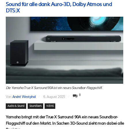
Sound für alle dank Auro-3D, Dolby Atmos und
DTS:X
Die Yamaha True X Surround 90A ist ein neues Soundbar-Flaggschiff.
8
Von
André Westphal
6. August 2025
Audio & Sound
Soundbars
NEWS
Yamaha bringt mit der True X Surround 90A ein neues Soundbar-
Flaggschiff auf den Markt. In Sachen 3D-Sound zieht man dabei alle