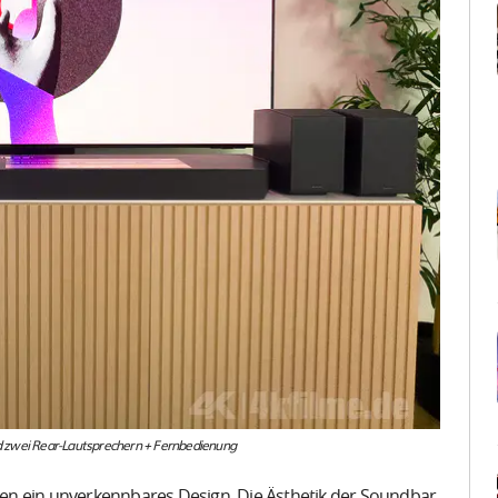
zwei Rear-Lautsprechern + Fernbedienung
en ein unverkennbares Design. Die Ästhetik der Soundbar