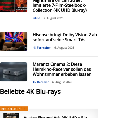
Nightmare on Elm Street“
limitierte 7-Film-Steelbook-
Collection (4K UHD Blu-ray)
Filme
7. August 2026
Hisense bringt Dolby Vision 2 ab
sofort auf seine Smart-TVs
4K Fernseher
6. August 2026
Marantz Cinema 2: Diese
Heimkino-Receiver sollen das
Wohnzimmer erbeben lassen
AV Receiver
6. August 2026
Beliebte 4K Blu-rays
BESTSELLER NR. 1
Avatar: Fire and Ash [4K UHD + Blu-