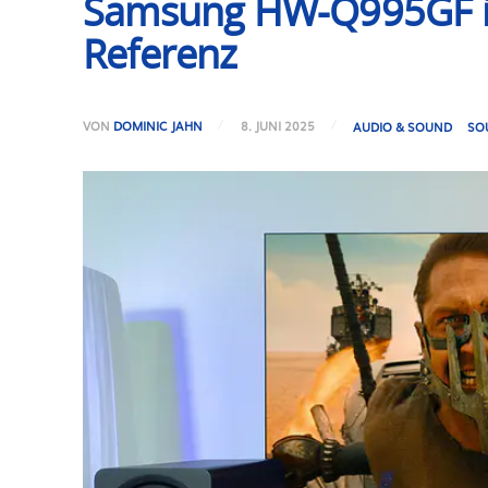
Samsung HW-Q995GF im 
Referenz
VON
DOMINIC JAHN
8. JUNI 2025
AUDIO & SOUND
SO