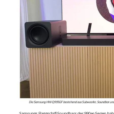
Die Samsung HW-Q995GF bestehend aus Subwoofer, Soundbar und 
Samsungs Flaggschiff-Soundbars der 990er-Serien hab