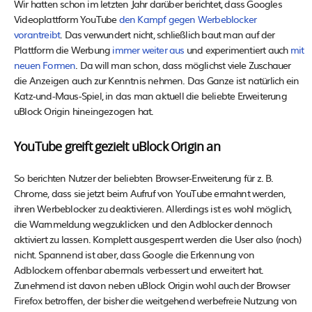
Wir hatten schon im letzten Jahr darüber berichtet, dass Googles
Videoplattform YouTube
den Kampf gegen Werbeblocker
vorantreibt
. Das verwundert nicht, schließlich baut man auf der
Plattform die Werbung
immer weiter aus
und experimentiert auch
mit
neuen Formen
. Da will man schon, dass möglichst viele Zuschauer
die Anzeigen auch zur Kenntnis nehmen. Das Ganze ist natürlich ein
Katz-und-Maus-Spiel, in das man aktuell die beliebte Erweiterung
uBlock Origin hineingezogen hat.
YouTube greift gezielt uBlock Origin an
So berichten Nutzer der beliebten Browser-Erweiterung für z. B.
Chrome, dass sie jetzt beim Aufruf von YouTube ermahnt werden,
ihren Werbeblocker zu deaktivieren. Allerdings ist es wohl möglich,
die Warnmeldung wegzuklicken und den Adblocker dennoch
aktiviert zu lassen. Komplett ausgesperrt werden die User also (noch)
nicht. Spannend ist aber, dass Google die Erkennung von
Adblockern offenbar abermals verbessert und erweitert hat.
Zunehmend ist davon neben uBlock Origin wohl auch der Browser
Firefox betroffen, der bisher die weitgehend werbefreie Nutzung von