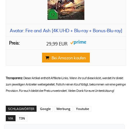
Avatar: Fire and Ash [4K UHD + Blu-ray + Bonus-Blu-ray]
29,99 EUR
Bei Amazon kaufen
Transparenz:
Dieser Artikel enthält Affiliate-Links. Wenn ihr auf diese klickt, werdet ihr direkt
zum jeweiligen Anbieter weitergeleitet. Falls ihr einen Kauf tätigt, bekommen wir eine geringe
Provision. Für euch bleibt der Preis unverändert. Vielen Dank für eure Unterstützung!
SCHLAGWÖRTER
Google
Werbung
Youtube
VIA
T3N