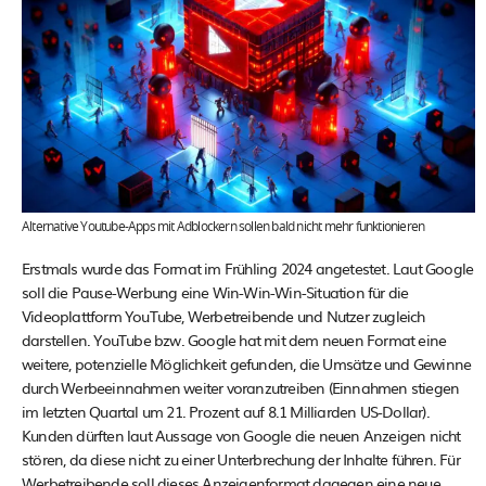
Alternative Youtube-Apps mit Adblockern sollen bald nicht mehr funktionieren
Erstmals wurde das Format im Frühling 2024 angetestet. Laut Google
soll die Pause-Werbung eine Win-Win-Win-Situation für die
Videoplattform YouTube, Werbetreibende und Nutzer zugleich
darstellen. YouTube bzw. Google hat mit dem neuen Format eine
weitere, potenzielle Möglichkeit gefunden, die Umsätze und Gewinne
durch Werbeeinnahmen weiter voranzutreiben (Einnahmen stiegen
im letzten Quartal um 21. Prozent auf 8.1 Milliarden US-Dollar).
Kunden dürften laut Aussage von Google die neuen Anzeigen nicht
stören, da diese nicht zu einer Unterbrechung der Inhalte führen. Für
Werbetreibende soll dieses Anzeigenformat dagegen eine neue