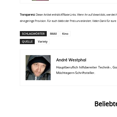
Transparenz:
Dieser Artikel enthält Affiliate-Links. Wenn ihr auf diese klickt, werdet
eine geringe Provision. Für euch bleibt der Preis unverändert. Vielen Dank für eure
SCHLAGWÖRTER
IMAX
Kino
QUELLE
Variety
André Westphal
Hauptberuflich hilfsbereiter Technik-,
Möchtegern-Schriftsteller.
Beliebt