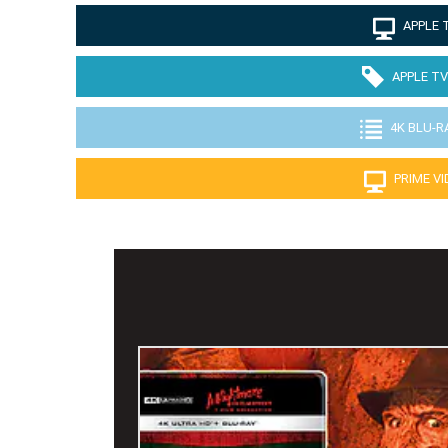
APPLE 
APPLE TV
4K BLU-R
PRIME V