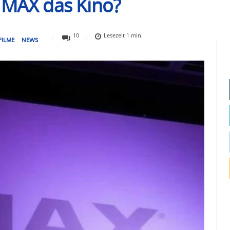
IMAX das Kino?
10
Lesezeit
1
min.
FILME
NEWS