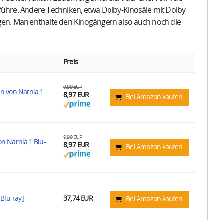
führe. Andere Techniken, etwa Dolby-Kinosäle mit Dolby
egen. Man enthalte den Kinogängern also auch noch die
Preis
9,99 EUR
an von Narnia,1
8,97 EUR
Bei Amazon kaufen
9,99 EUR
on Narnia,1 Blu-
8,97 EUR
Bei Amazon kaufen
[Blu-ray]
37,74 EUR
Bei Amazon kaufen