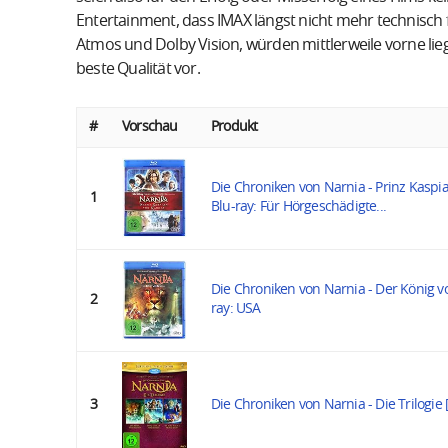
Entertainment, dass IMAX längst nicht mehr technisch 
Atmos und Dolby Vision, würden mittlerweile vorne li
beste Qualität vor.
#
Vorschau
Produkt
Die Chroniken von Narnia - Prinz Kaspi
1
Blu-ray: Für Hörgeschädigte...
Die Chroniken von Narnia - Der König v
2
ray: USA
3
Die Chroniken von Narnia - Die Trilogie 