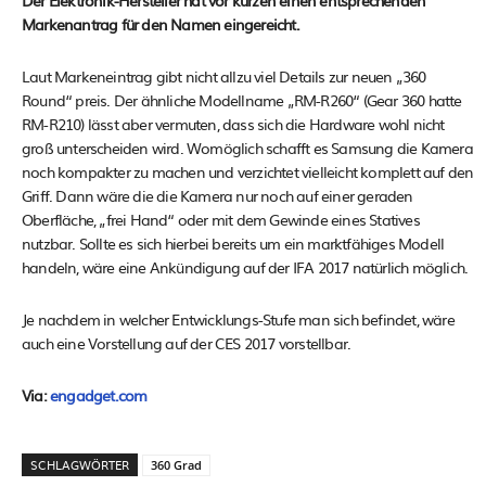
Der Elektronik-Hersteller hat vor kurzen einen entsprechenden
Markenantrag für den Namen eingereicht.
Laut Markeneintrag gibt nicht allzu viel Details zur neuen „360
Round“ preis. Der ähnliche Modellname „RM-R260“ (Gear 360 hatte
RM-R210) lässt aber vermuten, dass sich die Hardware wohl nicht
groß unterscheiden wird. Womöglich schafft es Samsung die Kamera
noch kompakter zu machen und verzichtet vielleicht komplett auf den
Griff. Dann wäre die die Kamera nur noch auf einer geraden
Oberfläche, „frei Hand“ oder mit dem Gewinde eines Statives
nutzbar. Sollte es sich hierbei bereits um ein marktfähiges Modell
handeln, wäre eine Ankündigung auf der IFA 2017 natürlich möglich.
Je nachdem in welcher Entwicklungs-Stufe man sich befindet, wäre
auch eine Vorstellung auf der CES 2017 vorstellbar.
Via:
engadget.com
SCHLAGWÖRTER
360 Grad