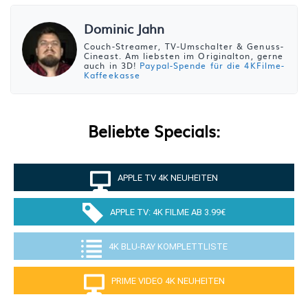
Dominic Jahn
Couch-Streamer, TV-Umschalter & Genuss-
Cineast. Am liebsten im Originalton, gerne
auch in 3D!
Paypal-Spende für die 4KFilme-
Kaffeekasse
Beliebte Specials:
APPLE TV 4K NEUHEITEN
APPLE TV: 4K FILME AB 3.99€
4K BLU-RAY KOMPLETTLISTE
PRIME VIDEO 4K NEUHEITEN