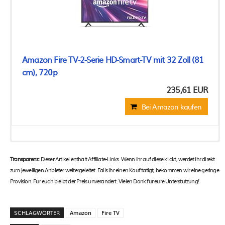
Amazon Fire TV-4-Serie Smart-TV mit 50 Zoll (127
Amazon Fire TV-4-Serie Smart-TV mit 55 Zoll (140
cm), 4K UHD
cm), 4K UHD
504,89 EUR
589,04 EUR
Bei Amazon kaufen
Bei Amazon kaufen
Amazon Fire TV-2-Serie HD-Smart-TV mit 32 Zoll (81
cm), 720p
235,61 EUR
Bei Amazon kaufen
Transparenz:
Dieser Artikel enthält Affiliate-Links. Wenn ihr auf diese klickt, werdet ihr direkt
zum jeweiligen Anbieter weitergeleitet. Falls ihr einen Kauf tätigt, bekommen wir eine geringe
Provision. Für euch bleibt der Preis unverändert. Vielen Dank für eure Unterstützung!
SCHLAGWÖRTER
Amazon
Fire TV