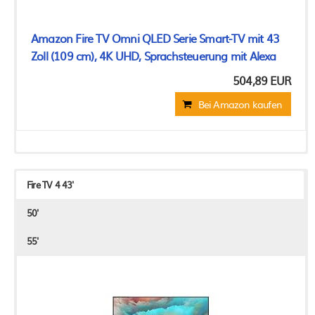
Amazon Fire TV Omni QLED Serie Smart-TV mit 43
Zoll (109 cm), 4K UHD, Sprachsteuerung mit Alexa
504,89 EUR
Bei Amazon kaufen
Fire TV 4 43'
50'
55'
Amazon Fire TV-Omni-QLED-Serie Smart-TV mit 50
Amazon Fire TV-Omni-QLED-Serie Smart-TV mit 55
Amazon Fire TV Omni QLED Serie Smart-TV mit 65