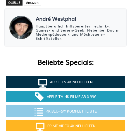
QUELLE
Amazon
Amazon Fire TV-2-Serie HD-Smart-TV mit 40 Zoll
André Westphal
(102 cm), 1080p
Hauptberuflich hilfsbereiter Technik-,
294,52 EUR
Games- und Serien-Geek. Nebenbei Doc in
Medienpädagogik und Möchtegern-
Schriftsteller.
Bei Amazon kaufen
Beliebte Specials:
APPLE TV 4K NEUHEITEN
APPLE TV: 4K FILME AB 3.99€
4K BLU-RAY KOMPLETTLISTE
PRIME VIDEO 4K NEUHEITEN