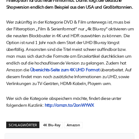
Filteroption für das neue Filmformat. Damit folgt die deutsche
Shopversion endlich dem Beispiel aus den USA und Großbritannien.
Wer zukünftig in der Kategorie DVD & Film unterwegs ist, muss bei
der Filteroption „Film & Serienformat“ nur „4k Blu-ray“ aktivieren um
die neusten Blockbuster in 4K und HDR auswählen zu können. Die
Option ist rund 1 Jahr nach dem Start der UHD Blu-ray längst
überfällig. Ansonsten sind die Titel meist schwer auffindbar bzw.
man muss sich durch die Formate am Einzelartikel durchklicken um
endlich auf die hochauflösende Version zu gelangen. Zudem hat
Amazon die
Übersichts-Seite zum 4K UHD Format
überarbeitet. Auf
diesem findet man noch zusätzliche Informationen zu UHD, sowie
Verlinkungen zu TV-Geräten, HDMI-Kabeln, Playern uvm.
Wer sich die Kategorie abspeichern möchte, findet diese unter
folgendem Kurzlink:
http://amzn.to/2onWYWX
SCHLAGWÖRTER
4K Blu-Ray
Amazon