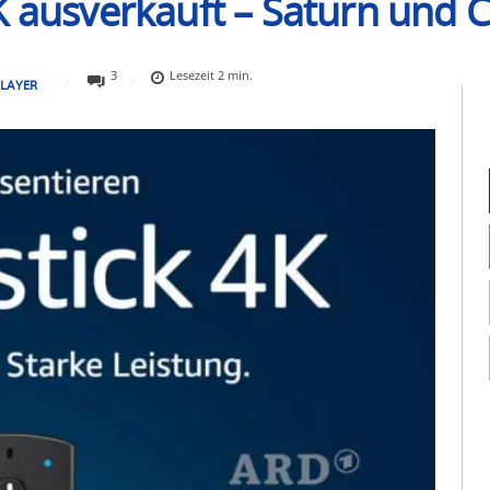
 ausverkauft – Saturn und Co
3
Lesezeit
2
min.
PLAYER