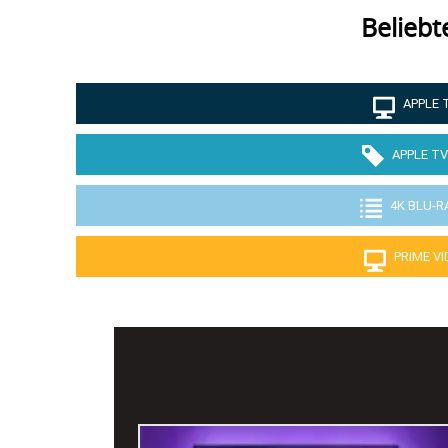
Beliebt
APPLE 
APPLE TV
4K BLU-R
PRIME V