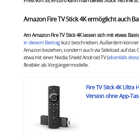
Preis von 39,99 Euro kann man dieses Stück Technik sc
Amazon Fire TV Stick 4K ermöglicht auch Ba
Am Amazon Fire TV Stick 4K lassen sich mit etwas Baste
in diesem Beitrag
kurz beschrieben. Außerdem können B
Amazon beziehen, sondern auch via Sideload auf das Ge
etwa mit einer Nvidia Shield Android TV (
ebenfalls dies
flexibler als Vorgängermodelle.
Fire TV Stick 4K Ultra
Version ohne App-Taste