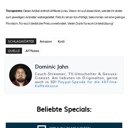
Transparenz:
Dieser Artikel enthält Affiliate-Links. Wenn ihr auf diese klickt, werdet ihr direkt
zum jeweiligen Anbieter weitergeleitet. Falls ihr einen Kauf tätigt, bekommen wir eine geringe
Provision. Für euch bleibt der Preis unverändert. Vielen Dank für eure Unterstützung!
SCHLAGWÖRTER
Amazon
Kodi
QUELLE
AFTNews
Dominic Jahn
Couch-Streamer, TV-Umschalter & Genuss-
Cineast. Am liebsten im Originalton, gerne
auch in 3D!
Paypal-Spende für die 4KFilme-
Kaffeekasse
Beliebte Specials: