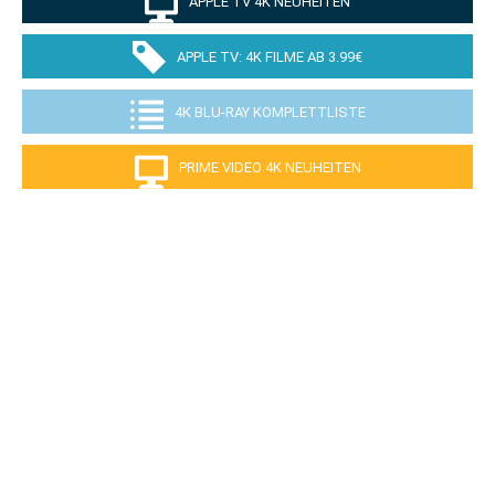
APPLE TV 4K NEUHEITEN
APPLE TV: 4K FILME AB 3.99€
4K BLU-RAY KOMPLETTLISTE
PRIME VIDEO 4K NEUHEITEN