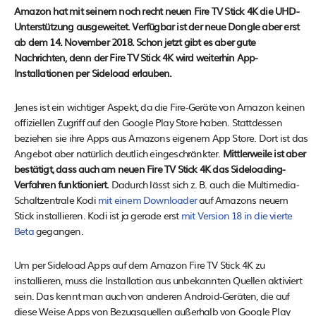
Amazon hat mit seinem noch recht neuen Fire TV Stick 4K die UHD-
Unterstützung ausgeweitet. Verfügbar ist der neue Dongle aber erst
ab dem 14. November 2018. Schon jetzt gibt es aber gute
Nachrichten, denn der Fire TV Stick 4K wird weiterhin App-
Installationen per Sideload erlauben.
Jenes ist ein wichtiger Aspekt, da die Fire-Geräte von Amazon keinen
offiziellen Zugriff auf den Google Play Store haben. Stattdessen
beziehen sie ihre Apps aus Amazons eigenem App Store. Dort ist das
Angebot aber natürlich deutlich eingeschränkter.
Mittlerweile ist aber
bestätigt, dass auch am neuen Fire TV Stick 4K das Sideloading-
Verfahren funktioniert.
Dadurch lässt sich z. B. auch die Multimedia-
Schaltzentrale Kodi
mit einem Downloader
auf Amazons neuem
Stick installieren. Kodi ist ja gerade erst
mit Version 18 in die vierte
Beta
gegangen.
Um per Sideload Apps auf dem Amazon Fire TV Stick 4K zu
installieren, muss die Installation aus unbekannten Quellen aktiviert
sein. Das kennt man auch von anderen Android-Geräten, die auf
diese Weise Apps von Bezugsquellen außerhalb von Google Play