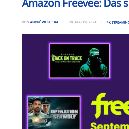
Amazon Freevee: Das s
VON
ANDRÉ WESTPHAL
28. AUGUST 2024
4K STREAMIN