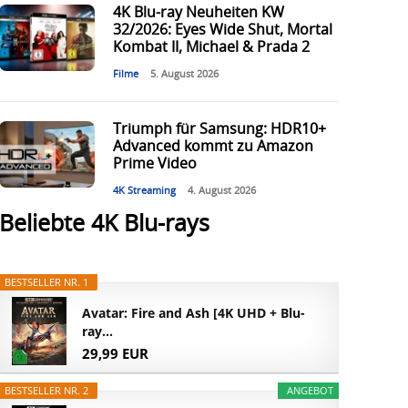
4K Blu-ray Neuheiten KW
32/2026: Eyes Wide Shut, Mortal
Kombat II, Michael & Prada 2
Filme
5. August 2026
Triumph für Samsung: HDR10+
Advanced kommt zu Amazon
Prime Video
4K Streaming
4. August 2026
Beliebte 4K Blu-rays
BESTSELLER NR. 1
Avatar: Fire and Ash [4K UHD + Blu-
ray...
29,99 EUR
BESTSELLER NR. 2
ANGEBOT