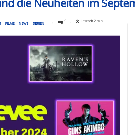
ind die Neuheiten im Septe
0
Lesezeit
2
min.
G
FILME
NEWS
SERIEN