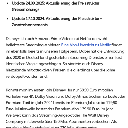
Update 24.09.2025: Aktualisierung der Preisstruktur
(Preiserhöhung)
Update 17.10.2024: Aktualisierung der Preisstruktur +
Zusatzabonnements
Disney+ ist nach Amazon Prime Video und Netflix der wohl
beliebteste Streaming-Anbieter.
Eine Abo-Übersicht zu Netflix
findet
ihr ebenfalls bereits in unseren Ratgebern. Dabei hat die Entwicklung
des 2020 in Deutschland gestarteten Streaming-Dienstes einen fast
identischen Weg eingeschlagen. So startete auch Disney+
hierzulande mit attraktiven Preisen, die allerdings über die Jahre
verdoppelt worden sind.
Konnte man im ersten Jahr Disney+ für nur 59,90 Euro mit allen
Vorteilen wie 4K, Dolby Vision und Dolby Atmos buchen, so kostet der
Premium-Tarif im Jahr 2024 bereits im Premium Jahresabo 119,90
Euro. Mittlerweile kostet das Premium-Abo 139.90 Euro im Jahr.
Weltweit kann das Streaming-Angebot der The Walt Disney
Company mittlerweile über 150 Mio. Abonnenten verbuchen. Als
Vergleich: Netflix steht bei etwa 270 Mio. Abonnenten.