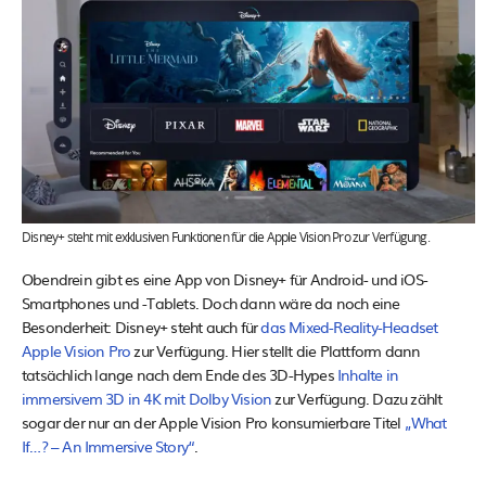
Disney+ steht mit exklusiven Funktionen für die Apple Vision Pro zur Verfügung.
Obendrein gibt es eine App von Disney+ für Android- und iOS-
Smartphones und -Tablets. Doch dann wäre da noch eine
Besonderheit: Disney+ steht auch für
das Mixed-Reality-Headset
Apple Vision Pro
zur Verfügung. Hier stellt die Plattform dann
tatsächlich lange nach dem Ende des 3D-Hypes
Inhalte in
immersivem 3D in 4K mit Dolby Vision
zur Verfügung. Dazu zählt
sogar der nur an der Apple Vision Pro konsumierbare Titel
„What
If…? – An Immersive Story“
.