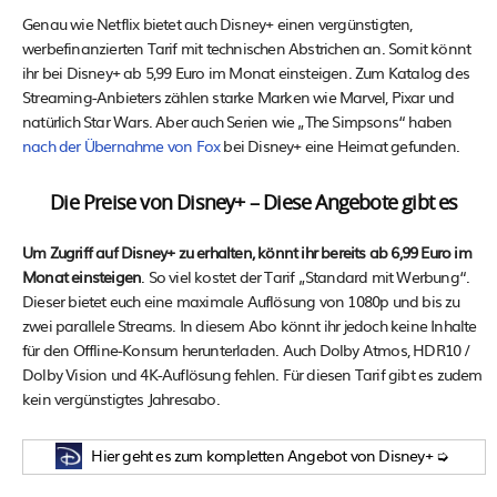
Genau wie Netflix bietet auch Disney+ einen vergünstigten,
werbefinanzierten Tarif mit technischen Abstrichen an. Somit könnt
ihr bei Disney+ ab 5,99 Euro im Monat einsteigen. Zum Katalog des
Streaming-Anbieters zählen starke Marken wie Marvel, Pixar und
natürlich Star Wars. Aber auch Serien wie „The Simpsons“ haben
nach der Übernahme von Fox
bei Disney+ eine Heimat gefunden.
Die Preise von Disney+ – Diese Angebote gibt es
Um Zugriff auf Disney+ zu erhalten, könnt ihr bereits ab 6,99 Euro im
Monat einsteigen
. So viel kostet der Tarif „Standard mit Werbung“.
Dieser bietet euch eine maximale Auflösung von 1080p und bis zu
zwei parallele Streams. In diesem Abo könnt ihr jedoch keine Inhalte
für den Offline-Konsum herunterladen. Auch Dolby Atmos, HDR10 /
Dolby Vision und 4K-Auflösung fehlen. Für diesen Tarif gibt es zudem
kein vergünstigtes Jahresabo.
Hier geht es zum kompletten Angebot von Disney+ ➭