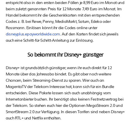
entspricht also in den ersten beiden Fällen je 8,99 Euro im Monat und
beim zuletzt genannten Preis für 12 Monate 7,49 Euro im Monat. Im
Handel bekommt ihr die Geschenkkarten mit den entsprechenden
Codes z. B. bei Rewe, Penny, MediaMarkt, Saturn, Edeka oder
Rossmann. Einlösen könnt ihr die Codes online unter
disneyplus.epayworldwide.com
. Auf den Karten findet sich jeweils
auch eine Schritt-für-Schritt-Anleitung zur Einlösung.
So bekommt ihr Disney+ günstiger
Disney+ ist grundsätzlich günstiger, wenn ihr euch direkt für 12
Monate über das Jahresabo bindet. Es gibt aber noch weitere
Chancen, beim Streaming-Dienst zu sparen. Wer auch an
MagentaTV der Telekom Interesse hat, kann sich für ein Bundle
entscheiden. Diese Pakete lassen sich auch unabhängig vom
Internetanbieter buchen. Ihr benötigt also keinen Festnetzvertrag bei
der Telekom. So stehen euch hier die Optionen MegaStream 2.0 und
SmartStream 2.0 zur Verfügung. In diesen Tarifen sind neben Disney+
auch RTL+ und Netflix enthalten.