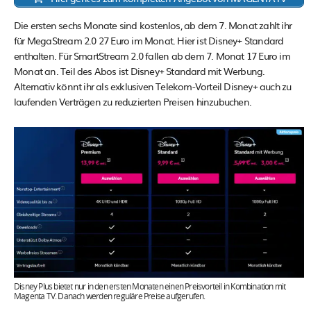
Die ersten sechs Monate sind kostenlos, ab dem 7. Monat zahlt ihr
für MegaStream 2.0 27 Euro im Monat. Hier ist Disney+ Standard
enthalten. Für SmartStream 2.0 fallen ab dem 7. Monat 17 Euro im
Monat an. Teil des Abos ist Disney+ Standard mit Werbung.
Alternativ könnt ihr als exklusiven Telekom-Vorteil Disney+ auch zu
laufenden Verträgen zu reduzierten Preisen hinzubuchen.
Disney Plus bietet nur in den ersten Monaten einen Preisvorteil in Kombination mit
Magenta TV. Danach werden reguläre Preise aufgerufen.