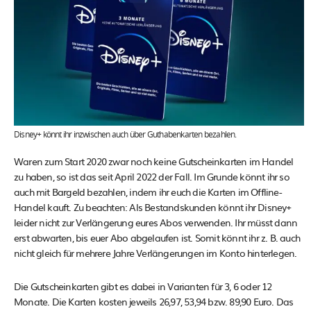
Disney+ könnt ihr inzwischen auch über Guthabenkarten bezahlen.
Waren zum Start 2020 zwar noch keine Gutscheinkarten im Handel
zu haben, so ist das seit April 2022 der Fall. Im Grunde könnt ihr so
auch mit Bargeld bezahlen, indem ihr euch die Karten im Offline-
Handel kauft. Zu beachten: Als Bestandskunden könnt ihr Disney+
leider nicht zur Verlängerung eures Abos verwenden. Ihr müsst dann
erst abwarten, bis euer Abo abgelaufen ist. Somit könnt ihr z. B. auch
nicht gleich für mehrere Jahre Verlängerungen im Konto hinterlegen.
Die Gutscheinkarten gibt es dabei in Varianten für 3, 6 oder 12
Monate. Die Karten kosten jeweils 26,97, 53,94 bzw. 89,90 Euro. Das