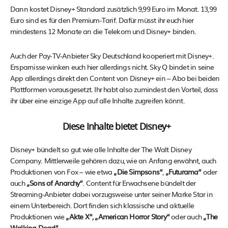
Dann kostet Disney+ Standard zusätzlich 9,99 Euro im Monat. 13,99
Euro sind es für den Premium-Tarif. Dafür müsst ihr euch hier
mindestens 12 Monate an die Telekom und Disney+ binden.
Auch der Pay-TV-Anbieter Sky Deutschland kooperiert mit Disney+.
Ersparnisse winken euch hier allerdings nicht. Sky Q bindet in seine
App allerdings direkt den Content von Disney+ ein – Abo bei beiden
Plattformen vorausgesetzt. Ihr habt also zumindest den Vorteil, dass
ihr über eine einzige App auf alle Inhalte zugreifen könnt.
Diese Inhalte bietet Disney+
Disney+ bündelt so gut wie alle Inhalte der The Walt Disney
Company. Mittlerweile gehören dazu, wie an Anfang erwähnt, auch
Produktionen von Fox – wie etwa
„Die Simpsons“
,
„Futurama“
oder
auch
„Sons of Anarchy“
. Content für Erwachsene bündelt der
Streaming-Anbieter dabei vorzugsweise unter seiner Marke Star in
einem Unterbereich. Dort finden sich klassische und aktuelle
Produktionen wie
„Akte X“, „American Horror Story“
oder auch
„The
Walking Dead“
.