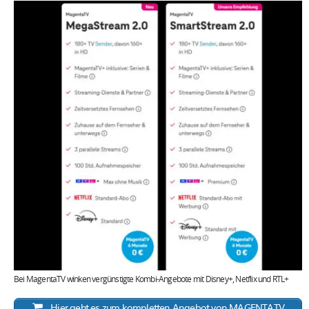
Bei MagentaTV winken vergünstigte Kombi-Angebote mit Disney+, Netflix und RTL+
Hier geht es zum kompletten Angebot von MAGENTATV