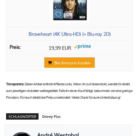
Braveheart (4K Ultra-HD) (+ Blu-ray 2D)
19,99 EUR
Bei Amazon kaufen
Transparenz:
Dieser Artikel enthält Affiliate-Links. Wenn ihr auf diese klickt, werdet ihr direkt
zum jeweiligen Anbieter weitergeleitet. Falls ihr einen Kauf tätigt, bekommen wir eine geringe
Provision. Für euch bleibt der Preis unverändert. Vielen Dank für eure Unterstützung!
SCHLAGWÖRTER
Disney Plus
André Westphal