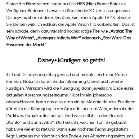
Einige der Filme stehen sogar auch in HFR (High Frame Rate) zur
Verfügung. Bedauerlicherweise könnt ihr die 3D-Umsetzungen von
Disney+ nicht an anderen Geräten, wie einem Apple TV 4K, abrufen.
Sie bleiben wirklich exklusiv der Apple Vision Pro vorbehalten. Das ist
sehr schade, denn darunter sind hochkarätige Titel wie
„Avatar: The
Way of Water“, „Avengers: Infinity War“ oder auch „Star Wars: Das
Erwachen der Macht“
.
Disney+ kündigen: so geht’s!
Ihr habt Disney+ ausgiebig genutzt und möchtet euch eine Pause
können. Natürlich könnt ihr den Streaming-Dienst auch wieder
kündigen. Wirksam wird die Kündigung dann jeweils am Ende eures
aktuellen Abrechnungszeitraums. Habt ihr ein Jahresabo
abgeschlossen, kann das also auch einige Monate dauern. Erledigen
könnt ihr die Kündigung in der App oder auch im Web, indem ihr das
Profil des Hauptkontos aufruft. Dort wechselt ihr in den Bereich
„Konto“ und dann „Abo“. Dort seht ihr, welchen Tarif ihr gebucht
habt, wie viel er kostet und wann euer nächstes Rechnungsdatum
liegt. Letzteres markiert auch das Ende eures Abrechnungszeitraums.