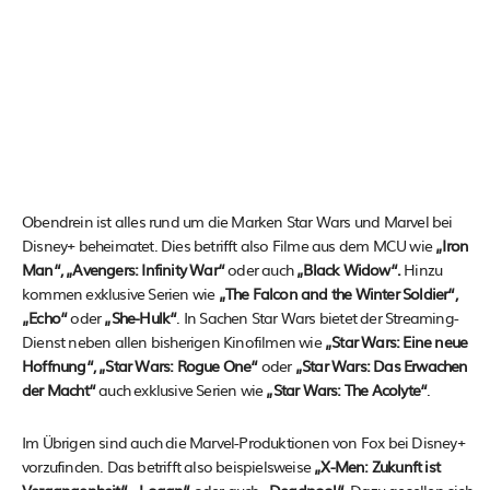
Obendrein ist alles rund um die Marken Star Wars und Marvel bei
Disney+ beheimatet. Dies betrifft also Filme aus dem MCU wie
„Iron
Man“, „Avengers: Infinity War“
oder auch
„Black Widow“.
Hinzu
kommen exklusive Serien wie
„The Falcon and the Winter Soldier“,
„Echo“
oder
„She-Hulk“
. In Sachen Star Wars bietet der Streaming-
Dienst neben allen bisherigen Kinofilmen wie
„Star Wars: Eine neue
Hoffnung“, „Star Wars: Rogue One“
oder
„Star Wars: Das Erwachen
der Macht“
auch exklusive Serien wie
„Star Wars: The Acolyte“
.
Im Übrigen sind auch die Marvel-Produktionen von Fox bei Disney+
vorzufinden. Das betrifft also beispielsweise
„X-Men: Zukunft ist
Vergangenheit“, „Logan“
oder auch
„Deadpool“
. Dazu gesellen sich