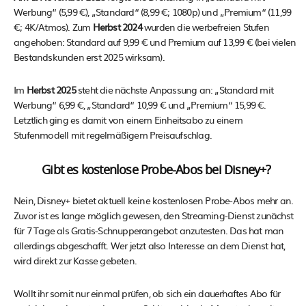
Werbung“ (5,99 €), „Standard“ (8,99 €; 1080p) und „Premium“ (11,99
€; 4K/Atmos). Zum
Herbst 2024
wurden die werbefreien Stufen
angehoben: Standard auf 9,99 € und Premium auf 13,99 € (bei vielen
Bestandskunden erst 2025 wirksam).
Im
Herbst 2025
steht die nächste Anpassung an: „Standard mit
Werbung“ 6,99 €, „Standard“ 10,99 € und „Premium“ 15,99 €.
Letztlich ging es damit von einem Einheitsabo zu einem
Stufenmodell mit regelmäßigem Preisaufschlag.
Gibt es kostenlose Probe-Abos bei Disney+?
Nein, Disney+ bietet aktuell keine kostenlosen Probe-Abos mehr an.
Zuvor ist es lange möglich gewesen, den Streaming-Dienst zunächst
für 7 Tage als Gratis-Schnupperangebot anzutesten. Das hat man
allerdings abgeschafft. Wer jetzt also Interesse an dem Dienst hat,
wird direkt zur Kasse gebeten.
Wollt ihr somit nur einmal prüfen, ob sich ein dauerhaftes Abo für