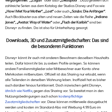
zahlreiche Serien aus dem Katalog der Studios Disney und Fox wie
„How I Met Your Mother“, „Lost“
oder auch
„Scrubs: Die Anfänger“
.
Auch Blockbuster aus alten und neuen Zeiten wie die Reihe
„Indiana
Jones“, „Avatar: Way of Water“
oder
„Fluch der Karibik“
sind bei
Disney+ zu finden. Da ist also für Unterhaltung gesorgt.
Downloads, 3D und Zusatzmitgliedschaften: Das sind
die besonderen Funktionen
Disney+ könnt ihr auch mit anderen Bewohnern desselben Haushalts
teilen. Dafür könnt ihr bis zu sieben Profile anlegen. So können
andere Familienmitglieder oder Mitbewohner euer Konto ohne
Mehrkosten mitbenutzen. Offiziell ist das Sharing nur erlaubt, wenn
alle Teilenden in derselben Wohnung leben. Inoffiziell hat es bisher
auch darüber hinaus funktioniert. Doch inzwischen geht Disney+,
ähnlich wie Netflix
, gegen das Sharing vor. So bereitet man in den
Nutzungsbedingungen auch schon
kostenpflichtige
Zusatzmitgliedschaften
vor. Diese können mittlerweile dazugebucht
werden und kosten im Standard-Abo mit Werbung 4.99 Euro im