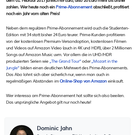
dem 01. Februar 2017 jährlich 69 Euro, also 20 Euro mehr als bisher
zahlen. Wer heute noch ein
Prime-Abonnement
abschließt, profitiert
noch ein Jahr vom alten Preis!
Neben dem regulären Prime-Abonnement wird auch die Studenten-
Edition mit 34 statt bisher 24 Euro teurer. Prime-Kunden profitieren
von der kostenlosen Premium-Versandoption, kostenlosen Filmen
und Videos auf Amazon Video (auch in 4K und HDR), über 2 Millionen
Songs auf Amazon Music uvm. Vor allem die in UHD/HDR
produzierten Serien wie
„The Grand Tour“
oder
„Mozart in the
Jungle“
bilden einen deutlichen Mehrwert des Prime-Abonnements.
Das Abo lohnt sich aber sicherlich nur, wenn man auch in
regelmäßigen Abständen im
Online-Shop von Amazon
einkauft.
Wer interessa am Prime-Abonnement hat sollte sich also beeilen.
Das ursprüngliche Angebot gilt nur noch heute!
Dominic Jahn