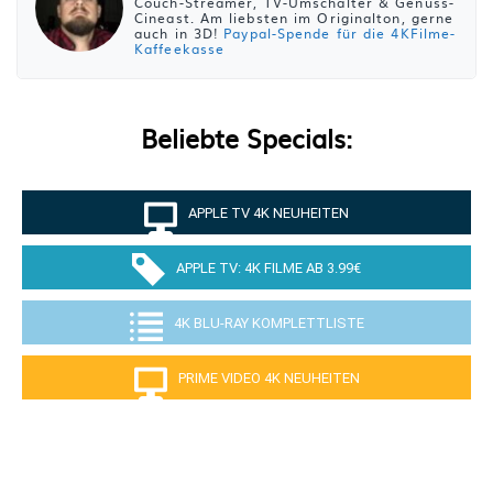
Couch-Streamer, TV-Umschalter & Genuss-
Cineast. Am liebsten im Originalton, gerne
auch in 3D!
Paypal-Spende für die 4KFilme-
Kaffeekasse
Beliebte Specials:
APPLE TV 4K NEUHEITEN
APPLE TV: 4K FILME AB 3.99€
4K BLU-RAY KOMPLETTLISTE
PRIME VIDEO 4K NEUHEITEN