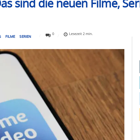
s sind die neuen Filme, Se
0
Lesezeit
2
min.
G
FILME
SERIEN