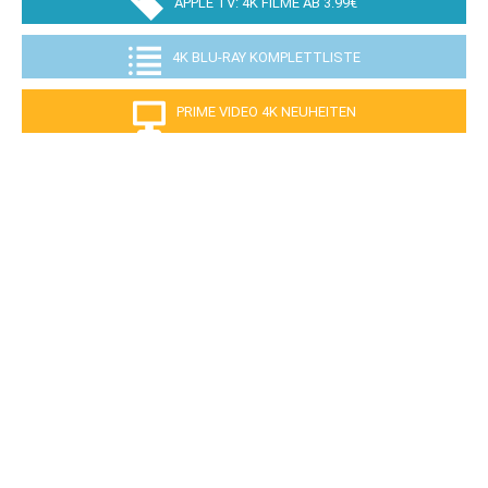
APPLE TV: 4K FILME AB 3.99€
4K BLU-RAY KOMPLETTLISTE
PRIME VIDEO 4K NEUHEITEN