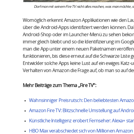
Darf man mit seinem Fire TV nicht alles machen, was man möchte, so
Womöglich erkennt Amazon Applikationen wie den La
über die Android-Apps identifiziert werden können. Da
Android-Shop oder im Launcher-Menü zu sehen bekom
immer gleich bleibt und so die Identifizierung im Goog
man die App unter einem neuen Paketnamen veröffentl
funktionieren, bis diese erneut auf die Schwarze Liste 
Entwickler solche Apps keine Lust auf ein ewiges Katz-
Verhalten von Amazon die Frage auf, ob man so auf den
Mehr Beiträge zum Thema „Fire TV“:
Wahnsinniger Preisrutsch: Den beliebtesten Amazon 
Amazon Fire TV: Blitzschnelle Umstellung auf Androi
Künstliche Intelligenz erobert Fernseher: Alexa+ star
HBO Max verabschiedet sich von Millionen Amazon 