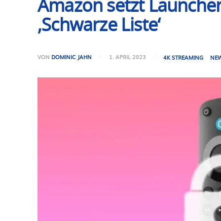
Amazon setzt Launcher-
‚Schwarze Liste‘
VON
DOMINIC JAHN
1. APRIL 2023
4K STREAMING
NE