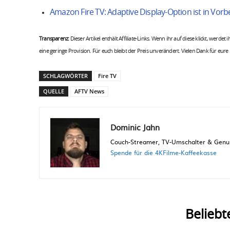
Amazon Fire TV: Adaptive Display-Option ist in Vorb
Transparenz:
Dieser Artikel enthält Affiliate-Links. Wenn ihr auf diese klickt, werdet
eine geringe Provision. Für euch bleibt der Preis unverändert. Vielen Dank für eure
SCHLAGWÖRTER
Fire TV
QUELLE
AFTV News
Dominic Jahn
Couch-Streamer, TV-Umschalter & Genuss
Spende für die 4KFilme-Kaffeekasse
Beliebt