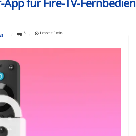
App für Fire-TV-Fernbedien
3
Lesezeit
2
min.
WS