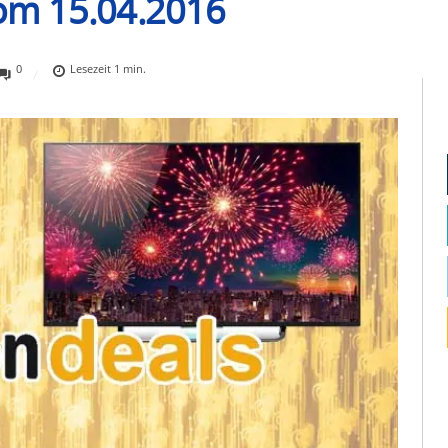
om 15.04.2016
0
Lesezeit
1
min.