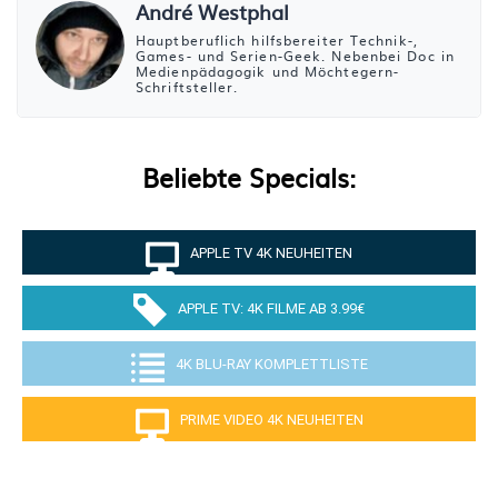
André Westphal
Hauptberuflich hilfsbereiter Technik-,
Games- und Serien-Geek. Nebenbei Doc in
Medienpädagogik und Möchtegern-
Schriftsteller.
Beliebte Specials:
APPLE TV 4K NEUHEITEN
APPLE TV: 4K FILME AB 3.99€
4K BLU-RAY KOMPLETTLISTE
PRIME VIDEO 4K NEUHEITEN