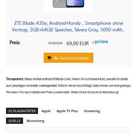
ZTE Blade A35e, Android-Handy，Smartphone ohne
Vertrag: 2GB+64GB Speicher, Silvery Gray, 5000 mAh...
69,00 EUR
79,90 EUR
Bei Amazon kaufen
Transparenz:
Dieser Artikel enthält Affiliate-Links. Wenn ihr auf diese klickt, werdet ihr direkt
zum jeweiligen Anbieter weitergeleitet. Falls ihr einen Kauf tätigt, bekommen wir eine geringe
Provision. Für euch bleibt der Preis unverändert. Vielen Dank für eure Unterstützung!
SCHLAGWÖRTER
Apple
Apple TV Plus
Streaming
QUELLE
Bloomberg