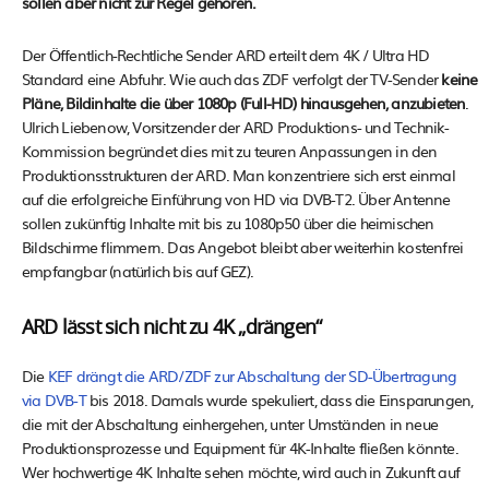
sollen aber nicht zur Regel gehören.
Der Öffentlich-Rechtliche Sender ARD erteilt dem 4K / Ultra HD
Standard eine Abfuhr. Wie auch das ZDF verfolgt der TV-Sender
keine
Pläne, Bildinhalte die über 1080p (Full-HD) hinausgehen, anzubieten
.
Ulrich Liebenow, Vorsitzender der ARD Produktions- und Technik-
Kommission begründet dies mit zu teuren Anpassungen in den
Produktionsstrukturen der ARD. Man konzentriere sich erst einmal
auf die erfolgreiche Einführung von HD via DVB-T2. Über Antenne
sollen zukünftig Inhalte mit bis zu 1080p50 über die heimischen
Bildschirme flimmern. Das Angebot bleibt aber weiterhin kostenfrei
empfangbar (natürlich bis auf GEZ).
ARD lässt sich nicht zu 4K „drängen“
Die
KEF drängt die ARD/ZDF zur Abschaltung der SD-Übertragung
via DVB-T
bis 2018. Damals wurde spekuliert, dass die Einsparungen,
die mit der Abschaltung einhergehen, unter Umständen in neue
Produktionsprozesse und Equipment für 4K-Inhalte fließen könnte.
Wer hochwertige 4K Inhalte sehen möchte, wird auch in Zukunft auf