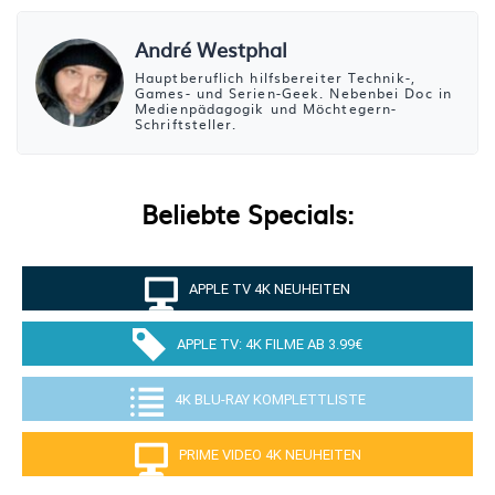
André Westphal
Hauptberuflich hilfsbereiter Technik-,
Games- und Serien-Geek. Nebenbei Doc in
Medienpädagogik und Möchtegern-
Schriftsteller.
Beliebte Specials:
APPLE TV 4K NEUHEITEN
APPLE TV: 4K FILME AB 3.99€
4K BLU-RAY KOMPLETTLISTE
PRIME VIDEO 4K NEUHEITEN