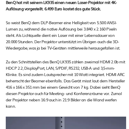
BenQ hat mit seinem LK935 einen neuen Laser-Projektor mit 4K-
Auflösung vorgestellt. 6.499 Euro kostet das gute Stück.
So weist BenQ dem DLP-Beamer eine Helligkeit von 5.500 ANSI-
Lumen zu, während die native Auflösung bei 3.840 x 2.160 Pixeln
steht. Als Lichtquelle dient ein Laser mit einer Lebensdauer von
20.000 Stunden. Der Projektor unterstützt im Übrigen auch die 3D-
Wiedergabe, was ja bei TV-Geräten mittlerweile herausgefallen ist.
Zu den Schnittstellen des BenQ LK935 zählen zweimal HDMI 2.0b mit
HDCP 2.2, DisplayPort, LAN, S/PDIF, RS232, USB-A und 3,5-mm-
Klinke. Es sind zudem Lautsprecher mit 10 Watt integriert. HDMI ARC
beherrscht der Beamer ebenfalls. Das Gerät misst laut dem Hersteller
416 x 166 x 351 mm bei einem Gewicht von 7 kg. Dabei sieht BenQ
diesen Projektor auch für Meeting- und Konferenzräume vor. Zumal
der Projektor neben 16:9 auch in 21:9 Bilder an die Wand werfen
kann.