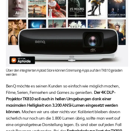
Über den integrierten Aptoid Store können Stremaing-Apps auf den TK810 geladen
werden
BenQ möchte es seinen Kunden so einfach wie möglich machen,
Filme, Serien, Fernsehen und Games zu genießen.
Der 4K DLP-
Projektor TK810 soll auch in hellen Umgebungen dank einer
maximalen Helligkeit von 3.200 ANSI-Lumen eingesetzt werden
können.
Machen wir uns aber nichts vor: Kalibriert bleiben davon
sicherlich nur noch um die 1.800 Lumen übrig, sollte man wert auf
eine originalgetreue Darstellung legen. Es sind aber auf jeden Fall
noch Reserven vorhanden. Bei der
Farbabdeckung liegt der TK810