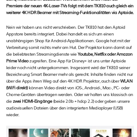
Premiere der neuen 4K-Laser-TVs folgt mit dem TK810 auch gleich ein
weiterer 4K HDR Beamer mit Streaming-Funktionalitäten via Aptoide.
Nein wir haben uns nicht verschrieben. Der TK810 hat den Aptoid
Appstore bereits integriert. Dabei handelt es sich um einen
unabhängigen Shop für Android-Applikationen. Google hat mit der
Verbreitung somit nichts mehr am Hut. Der Projektor kann damit auf
die beliebtesten Streamingdienste wie
Youtube, Netflix oder Amazon
Prime Video
zugreifen. Eine App für Disney+ ist uns unter Aptoide
leider noch nicht untergekommen. Insgesamt wird der TK810 seiner
Bezeichnung Smart Beamer mehr als gerecht. Inhalte finden nicht nur
über die Apps ihren Weg auf den 4K HDR Projektor, auch über
WLAN
(WiFi direkt)
können Video direkt von iOS-, Android-, Mac-, PC- oder
Chome-Geräten übertragen werden. Oder wir halten uns klassisch an
die
zwei HDMI-Eingänge
(beide 2.0b + hdcp 2.2) oder geben unsere
audiovisuellen Dateien über den integrierten Mediaplayer (USB)
wieder.