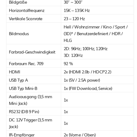
Bildgröße
30″ ~ 300″
Horizontalfrequenz
15K – 135K Hz
Vertikale Scanrate
23 – 120 Hz
Hell / Wohnzimmer / Kino / Sport /
Bildmodus
(3D)* / Benutzerdefiniert / HDR /
HLG
2D: 96Hz; 100Hz; 120Hz
Farbrad-Geschwindigkeit
3D: 120Hz
Farbraum Rec. 709
92 %
HDMI
2x (HDMI 2.0b / HDCP2.2)
USB Typ A
1x (5V / 2.5A power)
USB Typ Mini-B
1x (FW Download, Service)
Audioausgang (3,5 mm
1x
Mini Jack)
RS232 (DB 9 Pin)
1x
DC 12V Trigger (3,5 mm
1x
Jack)
IR-Empfänger
2x (Vorne / Oben)