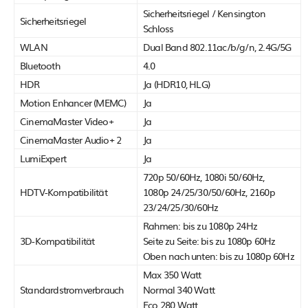
Sicherheitsriegel / Kensington
Sicherheitsriegel
Schloss
WLAN
Dual Band 802.11ac/b/g/n, 2.4G/5G
Bluetooth
4.0
HDR
Ja (HDR10, HLG)
Motion Enhancer (MEMC)
Ja
CinemaMaster Video+
Ja
CinemaMaster Audio+ 2
Ja
LumiExpert
Ja
720p 50/60Hz, 1080i 50/60Hz,
HDTV-Kompatibilität
1080p 24/25/30/50/60Hz, 2160p
23/24/25/30/60Hz
Rahmen: bis zu 1080p 24Hz
3D-Kompatibilität
Seite zu Seite: bis zu 1080p 60Hz
Oben nach unten: bis zu 1080p 60Hz
Max 350 Watt
Standardstromverbrauch
Normal 340 Watt
Eco 280 Watt