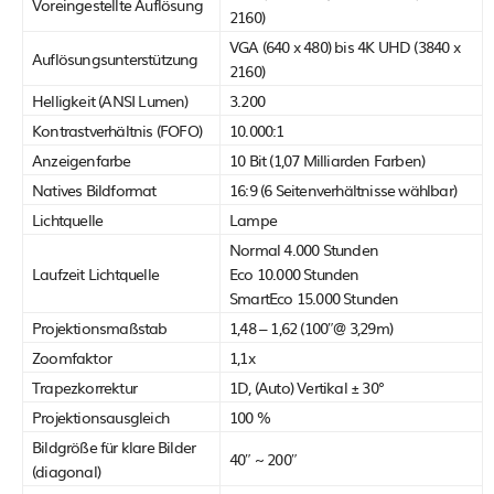
Voreingestellte Auflösung
2160)
VGA (640 x 480) bis 4K UHD (3840 x
Auflösungsunterstützung
2160)
Helligkeit (ANSI Lumen)
3.200
Kontrastverhältnis (FOFO)
10.000:1
Anzeigenfarbe
10 Bit (1,07 Milliarden Farben)
Natives Bildformat
16:9 (6 Seitenverhältnisse wählbar)
Lichtquelle
Lampe
Normal 4.000 Stunden
Laufzeit Lichtquelle
Eco 10.000 Stunden
SmartEco 15.000 Stunden
Projektionsmaßstab
1,48 – 1,62 (100″@ 3,29m)
Zoomfaktor
1,1x
Trapezkorrektur
1D, (Auto) Vertikal ± 30°
Projektionsausgleich
100 %
Bildgröße für klare Bilder
40″ ~ 200″
(diagonal)