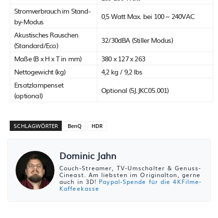
Stromverbrauch im Stand-
0,5 Watt Max. bei 100 ~ 240VAC
by-Modus
Akustisches Rauschen
32/30dBA (Stiller Modus)
(Standard/Eco)
Maße (B x H x T in mm)
380 x 127 x 263
Nettogewicht (kg)
4,2 kg / 9,2 lbs
Ersatzlampenset
Optional (5J.JKC05.001)
(optional)
SCHLAGWÖRTER
BenQ
HDR
Dominic Jahn
Couch-Streamer, TV-Umschalter & Genuss-
Cineast. Am liebsten im Originalton, gerne
auch in 3D!
Paypal-Spende für die 4KFilme-
Kaffeekasse