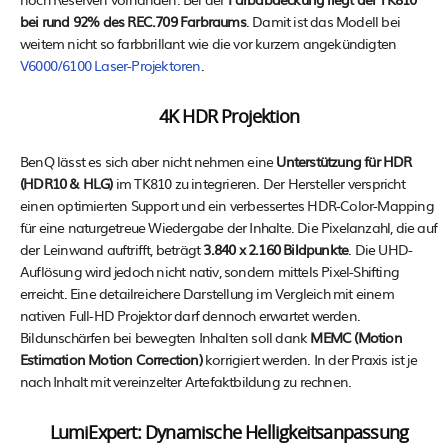
bei rund 92% des REC.709 Farbraums
. Damit ist das Modell bei
weitem nicht so farbbrillant wie die vor kurzem angekündigten
V6000/6100 Laser-Projektoren
.
4K HDR Projektion
BenQ lässt es sich aber nicht nehmen eine
Unterstützung für HDR
(HDR10 & HLG)
im TK810 zu integrieren. Der Hersteller verspricht
einen optimierten Support und ein verbessertes HDR-Color-Mapping
für eine naturgetreue Wiedergabe der Inhalte. Die Pixelanzahl, die auf
der Leinwand auftrifft, beträgt
3.840 x 2.160 Bildpunkte
. Die UHD-
Auflösung wird jedoch nicht nativ, sondern mittels Pixel-Shifting
erreicht. Eine detailreichere Darstellung im Vergleich mit einem
nativen Full-HD Projektor darf dennoch erwartet werden.
Bildunschärfen bei bewegten Inhalten soll dank
MEMC (Motion
Estimation Motion Correction)
korrigiert werden. In der Praxis ist je
nach Inhalt mit vereinzelter Artefaktbildung zu rechnen.
LumiExpert: Dynamische Helligkeitsanpassung