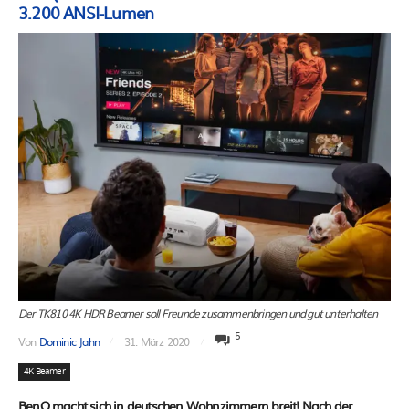
3.200 ANSI-Lumen
Der TK810 4K HDR Beamer soll Freunde zusammenbringen und gut unterhalten
5
Von
Dominic Jahn
31. März 2020
4K Beamer
BenQ macht sich in deutschen Wohnzimmern breit! Nach der