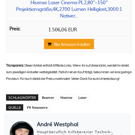
Hisense Laser Cinema PL2,80''–150''
Projektionsgröße,4K,2700 Lumen Helligkeit,3000:1
Nativer...
1.506,06 EUR
Bei Amazon kaufen
Transparenz:
Dieser Artikel enthält Affiliate-Links. Wenn ihr auf diese klickt, werdet ihr direkt
zum jeweiligen Anbieter weitergeleitet. Falls ihr einen Kauf tätigt, bekommen wir eine geringe
Provision. Für euch bleibt der Preis unverändert. Vielen Dank für eure Unterstützung!
SCHLAGWÖRTER
Beamer
Hisense
Laser
QUELLE
PR Newswire
André Westphal
Hauptberuflich hilfsbereiter Technik-,