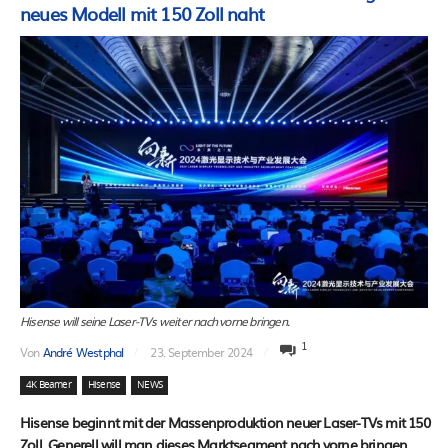
neues Modell mit 150 Zoll naht
Hisense will seine Laser-TVs weiter nach vorne bringen.
1
Von
André Westphal
23. September 2024
4K Beamer
Hisense
NEWS
Hisense beginnt mit der Massenproduktion neuer Laser-TVs mit 150
Zoll. Generell will man dieses Marktsegment nach vorne bringen.