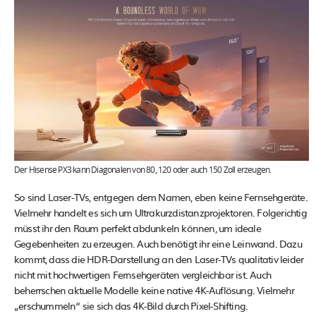
Der Hisense PX3 kann Diagonalen von 80, 120 oder auch 150 Zoll erzeugen.
So sind Laser-TVs, entgegen dem Namen, eben keine Fernsehgeräte.
Vielmehr handelt es sich um Ultrakurzdistanzprojektoren. Folgerichtig
müsst ihr den Raum perfekt abdunkeln können, um ideale
Gegebenheiten zu erzeugen. Auch benötigt ihr eine Leinwand. Dazu
kommt, dass die HDR-Darstellung an den Laser-TVs qualitativ leider
nicht mit hochwertigen Fernsehgeräten vergleichbar ist. Auch
beherrschen aktuelle Modelle keine native 4K-Auflösung. Vielmehr
„erschummeln“ sie sich das 4K-Bild durch Pixel-Shifting.