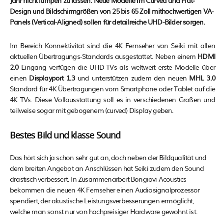
Jahr nicht lumpen zu lassen. Neue Modelle im Curved und Flat-
Design und Bildschirmgrößen von 25 bis 65 Zoll mithochwertigen VA-
Panels (Vertical-Aligned) sollen für detailreiche UHD-Bilder sorgen.
Im Bereich Konnektivität sind die 4K Fernseher von Seiki mit allen
aktuellen Übertragungs-Standards ausgestattet. Neben einem
HDMI
2.0
Eingang verfügen die UHD-TVs als weltweit erste Modelle über
einen
Displayport 1.3
und unterstützen zudem den neuen
MHL 3.0
Standard für 4K Übertragungen vom Smartphone oder Tablet auf die
4K TVs. Diese Vollausstattung soll es in verschiedenen Größen und
teilweise sogar mit gebogenem (curved) Display geben.
Bestes Bild und klasse Sound
Das hört sich ja schon sehr gut an, doch neben der Bildqualität und
dem breiten Angebot an Anschlüssen hat Seiki zudem den Sound
drastisch verbessert. In Zusammenarbeit Bongiovi Acoustics
bekommen die neuen 4K Fernseher einen Audiosignalprozessor
spendiert, der akustische Leistungsverbesserungen ermöglicht,
welche man sonst nur von hochpreisiger Hardware gewohnt ist.